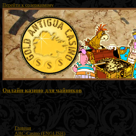
Перейти к содержимому
Онлайн казино для чайников
18 лет в игре! :: Новостной блог первого русского игрока в
интернет казино
Меню
Главная
ABC-Casino (ENGLISH)