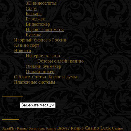
3D видеослоты
Craps
Баккара
Блэкджек
Видеопокер
Игровые автоматы
Рулетка
Игорный бизнес в России
Казино софт
Новости
Интернет казино
Обзоры онлайн казино
Онлайн букмекер
Онлайн покер
О блоге. Статьи. Былое и думы.
Платежные системы
Архивы
Архивы
Метки
Casino Luck
Betway Казино
Casino
AzartPlay Казино
Bet-at-home Казино