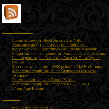
Свежие записи
Новый видеослот Blood Suckers 2 от NetEnt
Фриспины на День Демократии в Bob Casino
RioBet Казино :: Фриспины в Jack and the Beanstalk
15 фри-спинов на игровом автомате Lucky Lady’s Charm
Новогодняя акция «В гостях у Ёлки 2017» от Вулкан
Казино
Квест-слоты с призом в 3000 рублей в MaxBet Казино
Бесплатные вращения на новом игровом автомате
«Армата»
Олимпийская акция от Futuriti Казино
Бесплатные вращения в подарок на День ВДВ
Обзор Argo Казино
Рубрики
Бесплатные казино игры