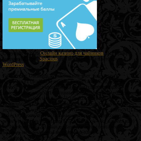
Copyright © 2026
Онлайн казино для чайников
. Все права
защищены. Тема
Spacious
от ThemeGrill. На платформе:
WordPress
.
Fatal error
: Uncaught TypeError: call_user_func_array():
Argument #1 ($callback) must be a valid callback, non-static
method YM_Paste::yandexmetrika_paste() cannot be called
statically in /home/u5011632/russian.goldantiguacasino.com/casino-
news/wp-includes/class-wp-hook.php:324 Stack trace: #0
/home/u5011632/russian.goldantiguacasino.com/casino-news/wp-
includes/class-wp-hook.php(348): WP_Hook->apply_filters(NULL,
Array) #1 /home/u5011632/russian.goldantiguacasino.com/casino-
news/wp-includes/plugin.php(517): WP_Hook->do_action(Array)
#2 /home/u5011632/russian.goldantiguacasino.com/casino-
news/wp-includes/general-template.php(3080):
do_action('wp_footer') #3