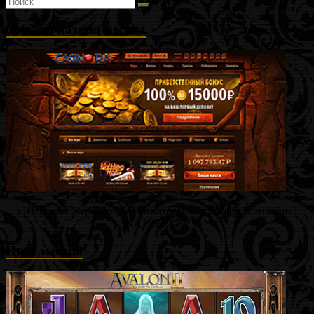
Онлайн казино месяца
Игровые автоматы гейминаторы и игрософт в онлайн
КАЗИНО РА
Игра месяца