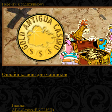
Перейти к содержимому
Онлайн казино для чайников
18 лет в игре! :: Новостной блог первого русского игрока в
интернет казино
Меню
Главная
ABC-Casino (ENGLISH)