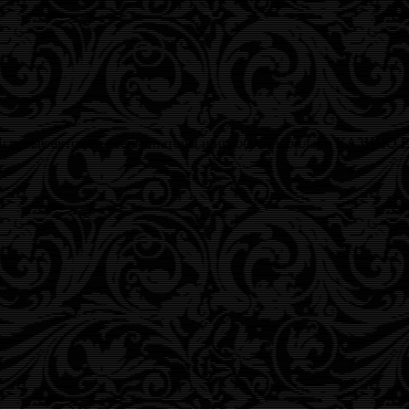
гровые автоматы гейминаторы и игрософт в онлайн КАЗИНО 