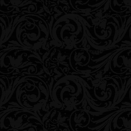
ame of Thrones («Игра престолов») и Santa Paws («Лапы