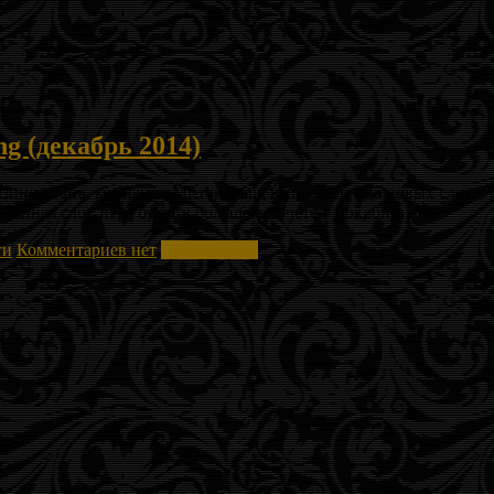
g (декабрь 2014)
зино-софта, компания Microgaming выпустила два новых слота: G
 Данная слот-игра будет в большом почете у поклонников
ти
Комментариев нет
Читать далее