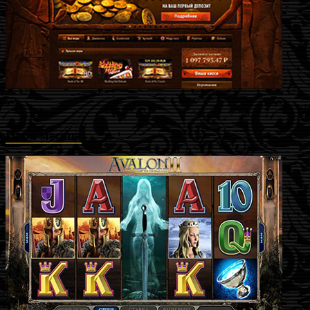
И
Игра месяца