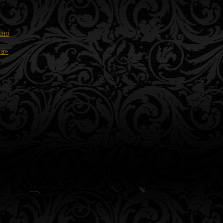
ино
та»