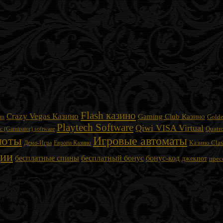
Flash казино
Crazy Vegas Казино
Gaming Club Казино
om
Golde
Playtech Software
Qiwi VISA Virtual
c (Gaminator) software
Quatr
лоты
Игровые автоматы
Казино Clas
Демо-Игра
Европа Казино
ции
бесплатные спины
бесплатный бонус
бонус-код
джекпот
прес