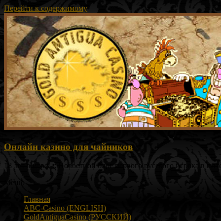
Перейти к содержимому
Онлайн казино для чайников
18 лет в игре! :: Новостной блог первого русского игрока в инт
Меню
Главная
ABC-Casino (ENGLISH)
GoldAntiguaCasino (РУССКИЙ)