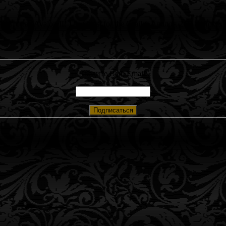
автомат Avalon II: The Quest for the Grail («Авалон 2: В поисках
Введите Ваш Email: