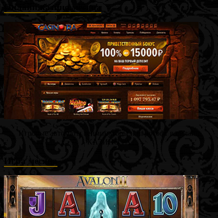
Онлайн казино месяца
Игровые автоматы гейминаторы и игрософт в онлайн
КАЗИНО РА
Игра месяца