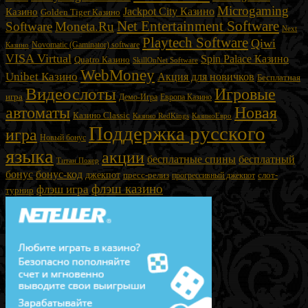
Microgaming
Jackpot City Казино
Казино
Golden Tiger Казино
Net Entertainment Software
Software
Moneta.Ru
Next
Playtech Software
Qiwi
Novomatic (Gaminator) software
Казино
VISA Virtual
Spin Palace Казино
Quatro Казино
SkillOnNet Software
WebMoney
Unibet Казино
Акция для новичков
Бесплатная
Видеослоты
Игровые
игра
Демо-Игра
Европа Казино
автоматы
Новая
Казино Classic
КазиноЕвро
Казино RedKings
Поддержка русского
игра
Новый бонус
языка
акции
бесплатные спины
бесплатный
Титан Покер
бонус
бонус-код
джекпот
слот-
пресс-релиз
прогрессивный джекпот
флэш казино
флэш игра
турнир