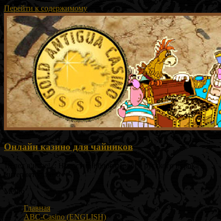
Перейти к содержимому
Онлайн казино для чайников
18 лет в игре! :: Новостной блог первого русского игрока в
интернет казино
Меню
Главная
ABC-Casino (ENGLISH)