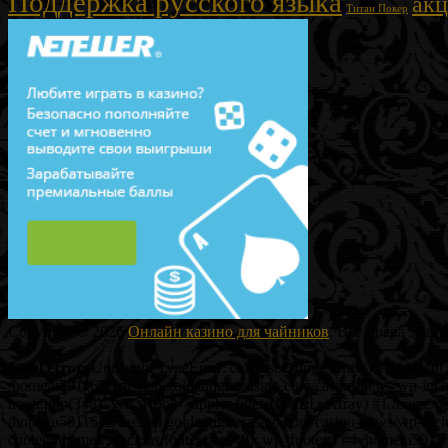
Поддержка русского языка
ак
Титан Покер
Copyright © 2026
Онлайн казино для чайников
. Все права защ
Fatal error
: Uncaught TypeError: call_user_func_array(): Argument #
/home/u5011632/russian.goldantiguacasino.com/casino-news/wp-inclu
hook.php(348): WP_Hook->apply_filters(NULL, Array) #1 /home/u5
/home/u5011632/russian.goldantiguacasino.com/casino-news/wp-inclu
content/themes/spacious/footer.php(40): wp_footer() #4 /home/u5011