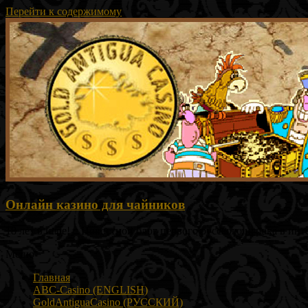
Перейти к содержимому
Онлайн казино для чайников
18 лет в игре! :: Новостной блог первого русского игрока в инт
Меню
Главная
ABC-Casino (ENGLISH)
GoldAntiguaCasino (РУССКИЙ)