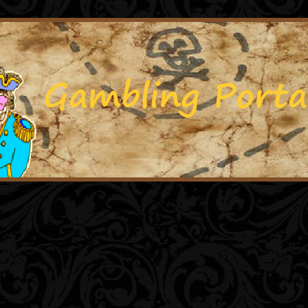
ернет казино