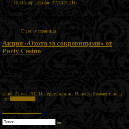
GoldAntiguaCasino (РУССКИЙ)
Охота за сокровищами
Вы здесь:
Главная страница
»
Охота за сокровищами
Акция «Охота за сокровищами» от
Party Casino
Party Casino проводит в этом месяце среди игроков
популярную акцию под названием «Охота за сокровищами».
Просто играйте в игровые автоматы и следите за появлением
сундуков с сокровищами! Начало акции: 00:00 ET, 25 мая 2012
Окончание акции: 20:00 ET, 31 мая
admin
21 мая 2012
Интернет казино
,
Новости
Комментариев
нет
Читать далее
Поиск по блогу