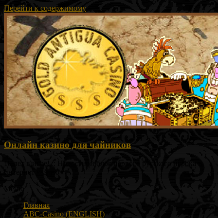
Перейти к содержимому
Онлайн казино для чайников
18 лет в игре! :: Новостной блог первого русского игрока в
интернет казино
Меню
Главная
ABC-Casino (ENGLISH)