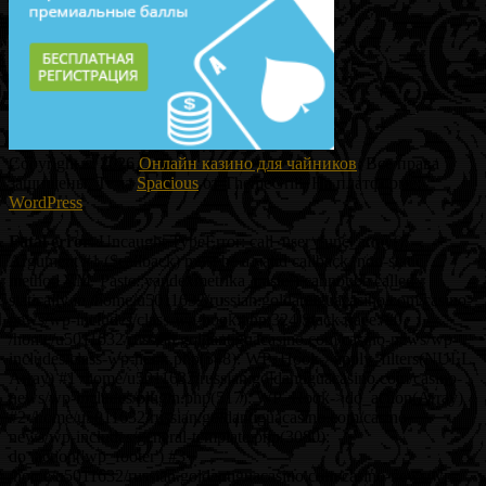
Copyright © 2026
Онлайн казино для чайников
. Все права
защищены. Тема
Spacious
от ThemeGrill. На платформе:
WordPress
.
Fatal error
: Uncaught TypeError: call_user_func_array():
Argument #1 ($callback) must be a valid callback, non-static
method YM_Paste::yandexmetrika_paste() cannot be called
statically in /home/u5011632/russian.goldantiguacasino.com/casino-
news/wp-includes/class-wp-hook.php:324 Stack trace: #0
/home/u5011632/russian.goldantiguacasino.com/casino-news/wp-
includes/class-wp-hook.php(348): WP_Hook->apply_filters(NULL,
Array) #1 /home/u5011632/russian.goldantiguacasino.com/casino-
news/wp-includes/plugin.php(517): WP_Hook->do_action(Array)
#2 /home/u5011632/russian.goldantiguacasino.com/casino-
news/wp-includes/general-template.php(3080):
do_action('wp_footer') #3
/home/u5011632/russian.goldantiguacasino.com/casino-news/wp-