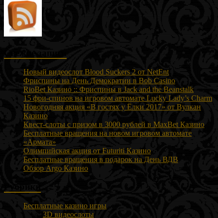
Свежие записи
Новый видеослот Blood Suckers 2 от NetEnt
Фриспины на День Демократии в Bob Casino
RioBet Казино :: Фриспины в Jack and the Beanstalk
15 фри-спинов на игровом автомате Lucky Lady’s Charm
Новогодняя акция «В гостях у Ёлки 2017» от Вулкан
Казино
Квест-слоты с призом в 3000 рублей в MaxBet Казино
Бесплатные вращения на новом игровом автомате
«Армата»
Олимпийская акция от Futuriti Казино
Бесплатные вращения в подарок на День ВДВ
Обзор Argo Казино
Рубрики
Бесплатные казино игры
3D видеослоты