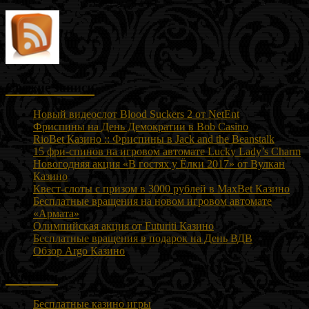
Свежие записи
Новый видеослот Blood Suckers 2 от NetEnt
Фриспины на День Демократии в Bob Casino
RioBet Казино :: Фриспины в Jack and the Beanstalk
15 фри-спинов на игровом автомате Lucky Lady’s Charm
Новогодняя акция «В гостях у Ёлки 2017» от Вулкан
Казино
Квест-слоты с призом в 3000 рублей в MaxBet Казино
Бесплатные вращения на новом игровом автомате
«Армата»
Олимпийская акция от Futuriti Казино
Бесплатные вращения в подарок на День ВДВ
Обзор Argo Казино
Рубрики
Бесплатные казино игры