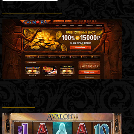
Онлайн казино месяца
Игровые автоматы гейминаторы и игрософт в онлайн
КАЗИНО РА
Игра месяца