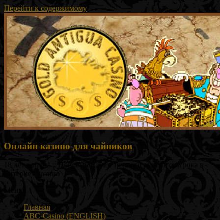
Перейти к содержимому
Онлайн казино для чайников
18 лет в игре! :: Новостной блог первого русского игрока в
интернет казино
Меню
Главная
ABC-Casino (ENGLISH)