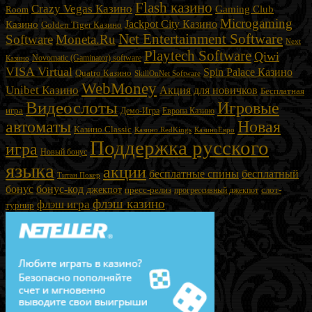
Flash казино
Crazy Vegas Казино
Gaming Club
Room
Microgaming
Jackpot City Казино
Казино
Golden Tiger Казино
Net Entertainment Software
Software
Moneta.Ru
Next
Playtech Software
Qiwi
Novomatic (Gaminator) software
Казино
VISA Virtual
Spin Palace Казино
Quatro Казино
SkillOnNet Software
WebMoney
Unibet Казино
Акция для новичков
Бесплатная
Видеослоты
Игровые
игра
Демо-Игра
Европа Казино
автоматы
Новая
Казино Classic
КазиноЕвро
Казино RedKings
Поддержка русского
игра
Новый бонус
языка
акции
бесплатные спины
бесплатный
Титан Покер
бонус
бонус-код
джекпот
слот-
пресс-релиз
прогрессивный джекпот
флэш казино
флэш игра
турнир