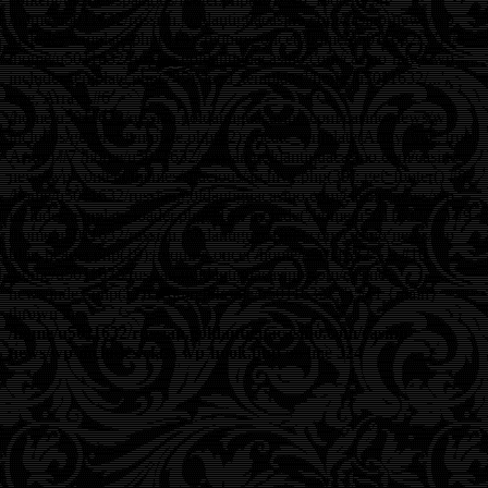
/home/u5011632/russian.goldantiguacasino.com/casino-news/wp-
includes/template.php(810): require_once('/home/u5011632/...') #5
/home/u5011632/russian.goldantiguacasino.com/casino-news/wp-
includes/template.php(745): load_template('/home/u5011632/...',
true, Array) #6
/home/u5011632/russian.goldantiguacasino.com/casino-news/wp-
includes/general-template.php(92): locate_template(Array, true, true,
Array) #7 /home/u5011632/russian.goldantiguacasino.com/casino-
news/wp-content/themes/spacious/archive.php(39): get_footer() #8
/home/u5011632/russian.goldantiguacasino.com/casino-news/wp-
includes/template-loader.php(113): include('/home/u5011632/...') #9
/home/u5011632/russian.goldantiguacasino.com/casino-news/wp-
blog-header.php(19): require_once('/home/u5011632/...') #10
/home/u5011632/russian.goldantiguacasino.com/casino-
news/index.php(17): require('/home/u5011632/...') #11 {main}
thrown in
/home/u5011632/russian.goldantiguacasino.com/casino-
news/wp-includes/class-wp-hook.php
on line
324