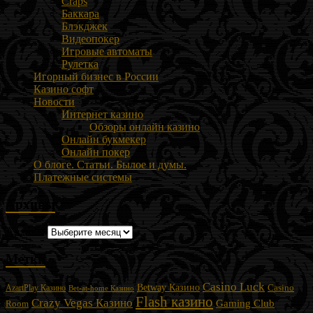
Craps
Баккара
Блэкджек
Видеопокер
Игровые автоматы
Рулетка
Игорный бизнес в России
Казино софт
Новости
Интернет казино
Обзоры онлайн казино
Онлайн букмекер
Онлайн покер
О блоге. Статьи. Былое и думы.
Платежные системы
Архивы
Архивы
Метки
Casino Luck
Betway Казино
Casino
AzartPlay Казино
Bet-at-home Казино
Flash казино
Crazy Vegas Казино
Gaming Club
Room