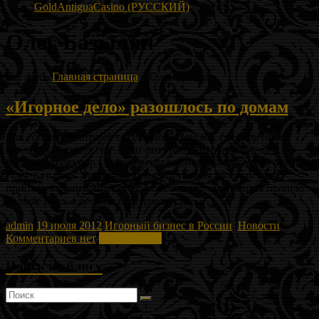
GoldAntiguaCasino (РУССКИЙ)
Олег Базылян
Вы здесь:
Главная страница
»
Олег Базылян
«Игорное дело» разошлось по домам
Как сообщает интернет-издание Gazeta.Ru, следственный
изолятор покинул еще один фигурант «игорного дела»
бывший прокурор Серпуховского района Московской области
Олег Базылян. Апелляционная инстанция Мосгорсуда
приняла во внимание, что с момента его задержания прошло
больше года, а дело не передано в суд.
admin
19 июля 2012
Игорный бизнес в России
,
Новости
Комментариев нет
Читать далее
Поиск по блогу