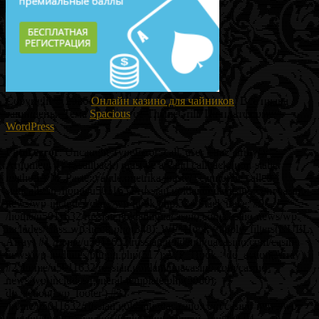
Copyright © 2026
Онлайн казино для чайников
. Все права
защищены. Тема
Spacious
от ThemeGrill. На платформе:
WordPress
.
Fatal error
: Uncaught TypeError: call_user_func_array():
Argument #1 ($callback) must be a valid callback, non-static
method YM_Paste::yandexmetrika_paste() cannot be called
statically in /home/u5011632/russian.goldantiguacasino.com/casino-
news/wp-includes/class-wp-hook.php:324 Stack trace: #0
/home/u5011632/russian.goldantiguacasino.com/casino-news/wp-
includes/class-wp-hook.php(348): WP_Hook->apply_filters(NULL,
Array) #1 /home/u5011632/russian.goldantiguacasino.com/casino-
news/wp-includes/plugin.php(517): WP_Hook->do_action(Array)
#2 /home/u5011632/russian.goldantiguacasino.com/casino-
news/wp-includes/general-template.php(3080):
do_action('wp_footer') #3
/home/u5011632/russian.goldantiguacasino.com/casino-news/wp-
content/themes/spacious/footer.php(40): wp_footer() #4