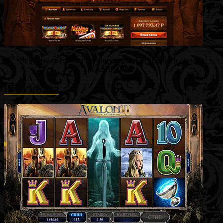
Игровые автоматы гейминаторы и игрософт в онлайн
КАЗИНО РА
Игра месяца