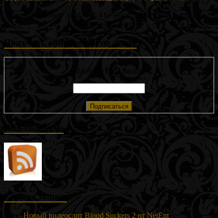
Игровой автомат Avalon II: The Quest for the Grail («Авалон 2:
В поисках Грааля»)
Получать обновления по почте
Введите Ваш Email:
RSS-подписка
Свежие записи
Новый видеослот Blood Suckers 2 от NetEnt