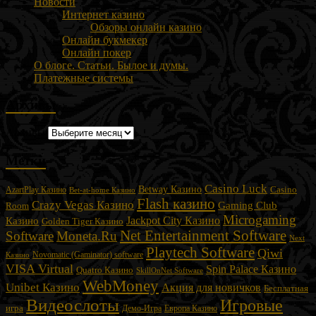
Новости
Интернет казино
Обзоры онлайн казино
Онлайн букмекер
Онлайн покер
О блоге. Статьи. Былое и думы.
Платежные системы
Архивы
Архивы
Метки
Casino Luck
Betway Казино
Casino
AzartPlay Казино
Bet-at-home Казино
Flash казино
Crazy Vegas Казино
Gaming Club
Room
Microgaming
Jackpot City Казино
Казино
Golden Tiger Казино
Net Entertainment Software
Software
Moneta.Ru
Next
Playtech Software
Qiwi
Novomatic (Gaminator) software
Казино
VISA Virtual
Spin Palace Казино
Quatro Казино
SkillOnNet Software
WebMoney
Unibet Казино
Акция для новичков
Бесплатная
Видеослоты
Игровые
игра
Демо-Игра
Европа Казино