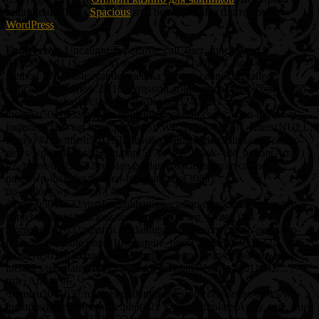
защищены. Тема
Spacious
от ThemeGrill. На платформе:
WordPress
.
Fatal error
: Uncaught TypeError: call_user_func_array():
Argument #1 ($callback) must be a valid callback, non-static
method YM_Paste::yandexmetrika_paste() cannot be called
statically in /home/u5011632/russian.goldantiguacasino.com/casino-
news/wp-includes/class-wp-hook.php:324 Stack trace: #0
/home/u5011632/russian.goldantiguacasino.com/casino-news/wp-
includes/class-wp-hook.php(348): WP_Hook->apply_filters(NULL,
Array) #1 /home/u5011632/russian.goldantiguacasino.com/casino-
news/wp-includes/plugin.php(517): WP_Hook->do_action(Array)
#2 /home/u5011632/russian.goldantiguacasino.com/casino-
news/wp-includes/general-template.php(3080):
do_action('wp_footer') #3
/home/u5011632/russian.goldantiguacasino.com/casino-news/wp-
content/themes/spacious/footer.php(40): wp_footer() #4
/home/u5011632/russian.goldantiguacasino.com/casino-news/wp-
includes/template.php(810): require_once('/home/u5011632/...') #5
/home/u5011632/russian.goldantiguacasino.com/casino-news/wp-
includes/template.php(745): load_template('/home/u5011632/...',
true, Array) #6
/home/u5011632/russian.goldantiguacasino.com/casino-news/wp-
includes/general-template.php(92): locate_template(Array, true, true,