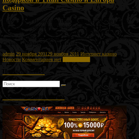
Casino
В преддверии Нового года практически все онлайн казино
обязательно предлагают особые новогодние акции и
дополнительные бесплатные бонусы. Однако, в этом году,
никто не сможет превзойти в щедрости Titan Casino и Europa
Casino. С 1 декабря 2011 года и по 1
admin
29 ноября 2011
29 ноября 2011
Интернет казино
,
Новости
Комментариев нет
Читать далее
Поиск по блогу
Онлайн казино месяца