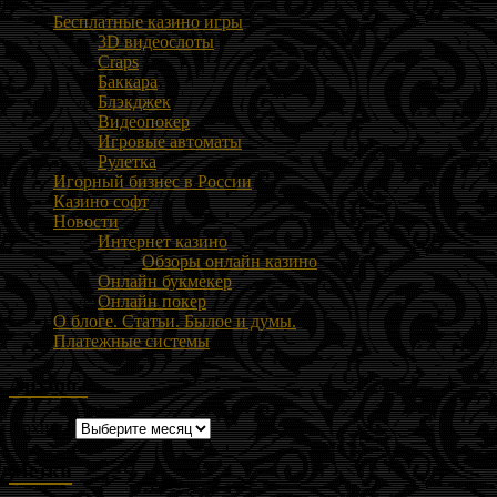
Бесплатные казино игры
3D видеослоты
Craps
Баккара
Блэкджек
Видеопокер
Игровые автоматы
Рулетка
Игорный бизнес в России
Казино софт
Новости
Интернет казино
Обзоры онлайн казино
Онлайн букмекер
Онлайн покер
О блоге. Статьи. Былое и думы.
Платежные системы
Архивы
Архивы
Метки