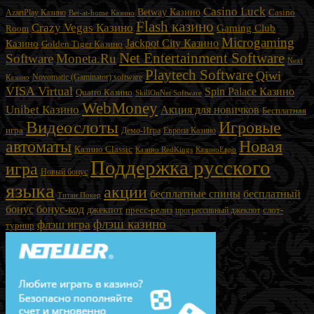
Casino Luck
Betway Казино
Casino
AzartPlay Казино
Bet-at-home Казино
Flash казино
Crazy Vegas Казино
Gaming Club
Room
Microgaming
Jackpot City Казино
Казино
Golden Tiger Казино
Net Entertainment Software
Software
Moneta.Ru
Next
Playtech Software
Qiwi
Novomatic (Gaminator) software
Казино
VISA Virtual
Spin Palace Казино
Quatro Казино
SkillOnNet Software
WebMoney
Unibet Казино
Акция для новичков
Бесплатная
Видеослоты
Игровые
игра
Демо-Игра
Европа Казино
автоматы
Новая
Казино Classic
КазиноЕвро
Казино RedKings
Поддержка русского
игра
Новый бонус
языка
акции
бесплатные спины
бесплатный
Титан Покер
бонус
бонус-код
джекпот
слот-
пресс-релиз
прогрессивный джекпот
флэш казино
флэш игра
турнир