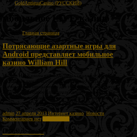
GoldAntiguaCasino (РУССКИЙ)
мобильное LIVE-казино
Вы здесь:
Главная страница
»
мобильное LIVE-казино
Потрясающие азартные игры для
Android представляет мобильное
казино William Hill
William Hill Казино для мобильных гаджетов дает Вам
ощущение азарта, которое всегда можно взять с собой в виде
скачиваемого приложения для телефонов и планшетов
Android. Пригодное для использования на множестве
мобильных аппаратов, это приложение полностью
поддерживает разрешение 720*1280, 480*800 и
admin
27 апреля 2013
Интернет казино
,
Новости
Комментариев нет
Читать далее
Поиск по блогу