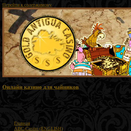
Перейти к содержимому
Онлайн казино для чайников
18 лет в игре! :: Новостной блог первого русского игрока в
интернет казино
Меню
Главная
ABC-Casino (ENGLISH)