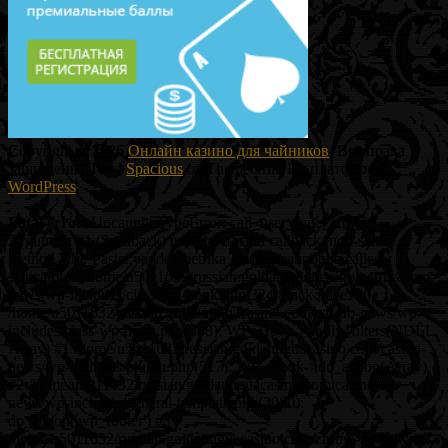
Copyright © 2026
Онлайн казино для чайников
. Все права
защищены. Тема
Spacious
от ThemeGrill. На платформе:
WordPress
.
Fatal error
: Uncaught TypeError: call_user_func_array():
Argument #1 ($callback) must be a valid callback, non-static
method YM_Paste::yandexmetrika_paste() cannot be called
statically in /home/u5011632/russian.goldantiguacasino.com/casino-
news/wp-includes/class-wp-hook.php:324 Stack trace: #0
/home/u5011632/russian.goldantiguacasino.com/casino-news/wp-
includes/class-wp-hook.php(348): WP_Hook->apply_filters(NULL,
Array) #1 /home/u5011632/russian.goldantiguacasino.com/casino-
news/wp-includes/plugin.php(517): WP_Hook->do_action(Array)
#2 /home/u5011632/russian.goldantiguacasino.com/casino-
news/wp-includes/general-template.php(3080):
do_action('wp_footer') #3
/home/u5011632/russian.goldantiguacasino.com/casino-news/wp-