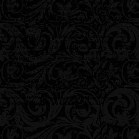
content/themes/spacious/footer.php(40): wp_footer() #4
/home/u5011632/russian.goldantiguacasino.com/casino-news/wp-
includes/template.php(810): require_once('/home/u5011632/...') #5
/home/u5011632/russian.goldantiguacasino.com/casino-news/wp-
includes/template.php(745): load_template('/home/u5011632/...',
true, Array) #6
/home/u5011632/russian.goldantiguacasino.com/casino-news/wp-
includes/general-template.php(92): locate_template(Array, true, true,
Array) #7 /home/u5011632/russian.goldantiguacasino.com/casino-
news/wp-content/themes/spacious/archive.php(39): get_footer() #8
/home/u5011632/russian.goldantiguacasino.com/casino-news/wp-
includes/template-loader.php(113): include('/home/u5011632/...') #9
/home/u5011632/russian.goldantiguacasino.com/casino-news/wp-
blog-header.php(19): require_once('/home/u5011632/...') #10
/home/u5011632/russian.goldantiguacasino.com/casino-
news/index.php(17): require('/home/u5011632/...') #11 {main}
thrown in
/home/u5011632/russian.goldantiguacasino.com/casino-
news/wp-includes/class-wp-hook.php
on line
324