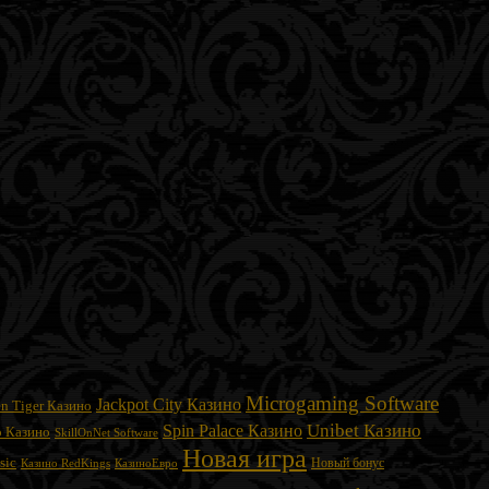
Microgaming Software
Jackpot City Казино
n Tiger Казино
Unibet Казино
Spin Palace Казино
o Казино
SkillOnNet Software
Новая игра
sic
КазиноЕвро
Новый бонус
Казино RedKings