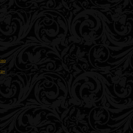
ино
та»