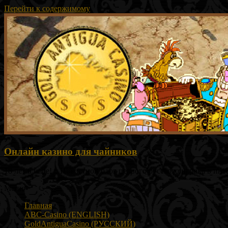
Перейти к содержимому
Онлайн казино для чайников
18 лет в игре! :: Новостной блог первого русского игрока в инт
Меню
Главная
ABC-Casino (ENGLISH)
GoldAntiguaCasino (РУССКИЙ)