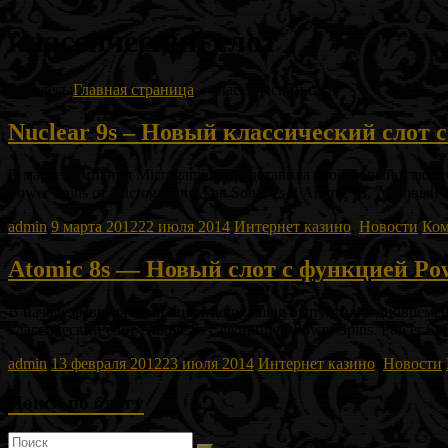
классический слот
Вы здесь:
Главная страница
»
классический слот
Nuclear 9s – Новый классический слот 
В марте компания Microgaming представила свой новый классиче
Power Spins от Microgaming, как Sonic 7s и Atomic 8s, то новый
admin
9 марта 2012
22 июля 2014
Интернет казино
,
Новости
Ком
Atomic 8s — Новый слот с функцией Pow
В начале февраля компания Microgaming выпустила одновреме
классический слот Atomic 8s с функцией Power Spins. Power Sp
admin
13 февраля 2012
23 июля 2014
Интернет казино
,
Новости
Поиск по блогу