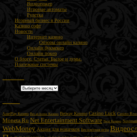
Видеопокер
Игровые автоматы
Рулетка
Игорный бизнес в России
Казино софт
Новости
Интернет казино
Обзоры онлайн казино
Онлайн букмекер
Онлайн покер
О блоге. Статьи. Былое и думы.
Платежные системы
Архивы
Архивы
Метки
Casino Luck
Betway Казино
Casino Ro
AzartPlay Казино
Bet-at-home Казино
Net Entertainment Software
Moneta.Ru
Novomati
Next Казино
Видеос
WebMoney
Акция для новичков
Бесплатная игра