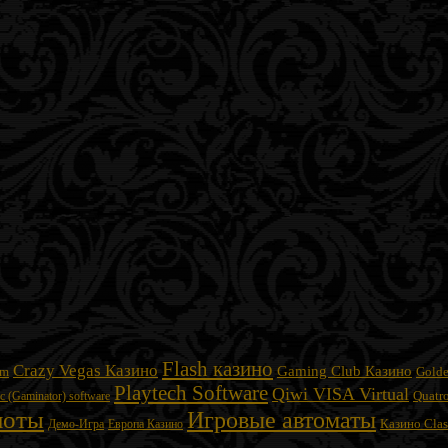
Flash казино
Crazy Vegas Казино
Gaming Club Казино
om
Golde
Playtech Software
Qiwi VISA Virtual
c (Gaminator) software
Quatr
лоты
Игровые автоматы
Казино Clas
Демо-Игра
Европа Казино