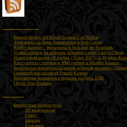
Свежие записи
Новый видеослот Blood Suckers 2 от NetEnt
Фриспины на День Демократии в Bob Casino
RioBet Казино :: Фриспины в Jack and the Beanstalk
15 фри-спинов на игровом автомате Lucky Lady’s Charm
Новогодняя акция «В гостях у Ёлки 2017» от Вулкан Каз
Квест-слоты с призом в 3000 рублей в MaxBet Казино
Бесплатные вращения на новом игровом автомате «Арма
Олимпийская акция от Futuriti Казино
Бесплатные вращения в подарок на День ВДВ
Обзор Argo Казино
Рубрики
Бесплатные казино игры
3D видеослоты
Craps
Баккара
Блэкджек