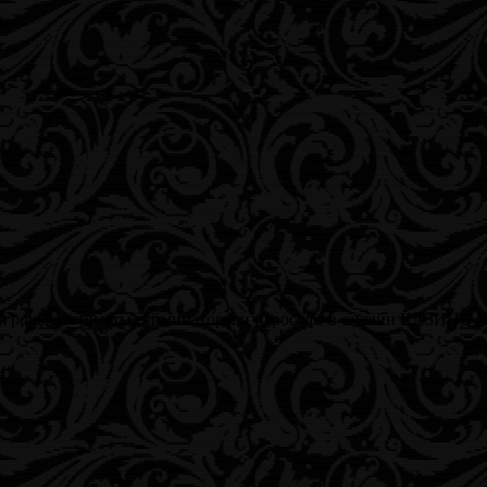
гровые автоматы гейминаторы и игрософт в онлайн КАЗИНО 