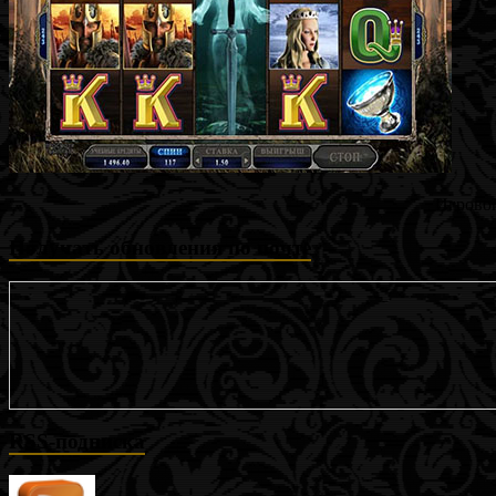
Игровой 
Получать обновления по почте
RSS-подписка