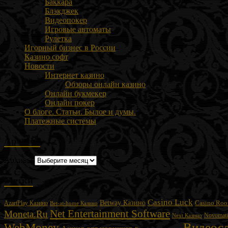
Баккара
Блэкджек
Видеопокер
Игровые автоматы
Рулетка
Игорный бизнес в России
Казино софт
Новости
Интернет казино
Обзоры онлайн казино
Онлайн букмекер
Онлайн покер
О блоге. Статьи. Былое и думы.
Платежные системы
Архивы
Архивы
Метки
Casino Luck
Betway Казино
Casino Ro
AzartPlay Казино
Bet-at-home Казино
Net Entertainment Software
Moneta.Ru
Novomati
Next Казино
Видеос
WebMoney