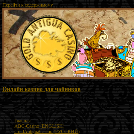
Перейти к содержимому
Онлайн казино для чайников
18 лет в игре! :: Новостной блог первого русского игрока в инт
Меню
Главная
ABC-Casino (ENGLISH)
GoldAntiguaCasino (РУССКИЙ)