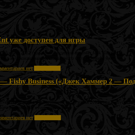
ss
nt уже доступен для игры
nt), 23 июля 2012 года новый игровой автомат Jack Hammer 2 — 
офт. Русскоязычная версия данного слот-автомата уже
мментариев нет
Читать далее
— Fishy Business («Джек Хаммер 2 — Под
(NetEnt) объявил о намеченном на 23 июля 2012 года выпуске но
ого видеослота, вторая часть тоже
мментариев нет
Читать далее