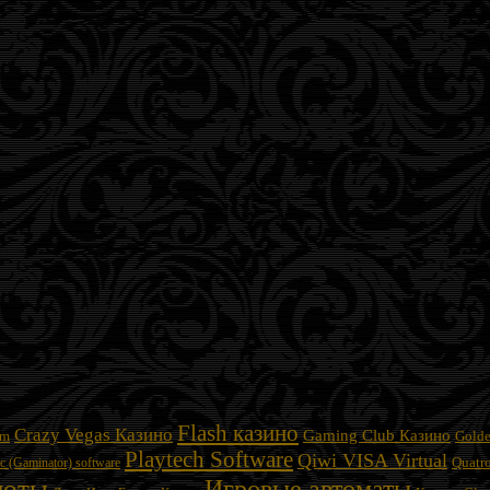
Flash казино
Crazy Vegas Казино
Gaming Club Казино
om
Golde
Playtech Software
Qiwi VISA Virtual
c (Gaminator) software
Quatr
лоты
Игровые автоматы