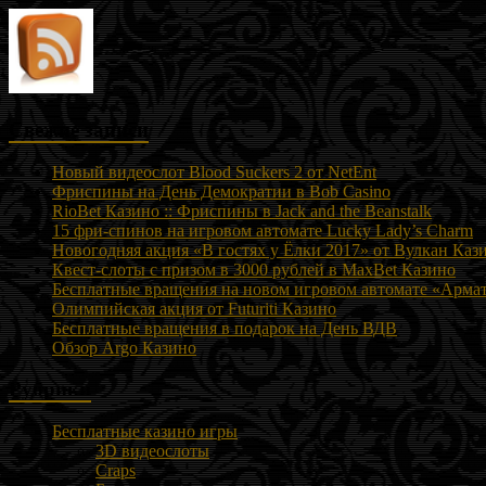
Свежие записи
Новый видеослот Blood Suckers 2 от NetEnt
Фриспины на День Демократии в Bob Casino
RioBet Казино :: Фриспины в Jack and the Beanstalk
15 фри-спинов на игровом автомате Lucky Lady’s Charm
Новогодняя акция «В гостях у Ёлки 2017» от Вулкан Каз
Квест-слоты с призом в 3000 рублей в MaxBet Казино
Бесплатные вращения на новом игровом автомате «Арма
Олимпийская акция от Futuriti Казино
Бесплатные вращения в подарок на День ВДВ
Обзор Argo Казино
Рубрики
Бесплатные казино игры
3D видеослоты
Craps