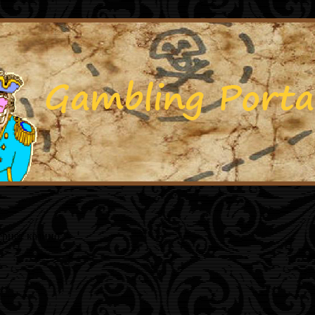
ернет казино