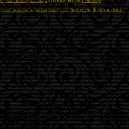
sic
КазиноЕвро
Новый бонус
Казино RedKings
флэш казино
флэш игра
слот-турнир
с-релиз
прогрессивный джекпот
ndexmetrika_paste() cannot be called statically in
oldantiguacasino.com/casino-news/wp-includes/class-wp-
gin.php(517): WP_Hook->do_action(Array) #2