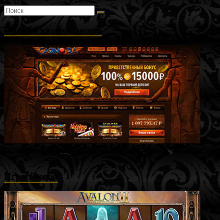
Онлайн казино месяца
И
Игра месяца