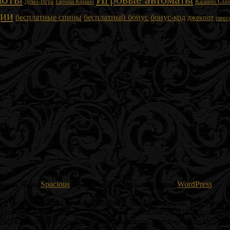
Казино Clas
Демо-Игра
Европа Казино
ции
бесплатные спины
бесплатный бонус
бонус-код
джекпот
прес
ищены. Тема
Spacious
от ThemeGrill. На платформе:
WordPress
.
1 ($callback) must be a valid callback, non-static method YM_Paste::ya
des/class-wp-hook.php:324 Stack trace: #0 /home/u5011632/russian.g
011632/russian.goldantiguacasino.com/casino-news/wp-includes/plu