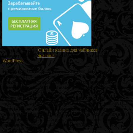
Copyright © 2026
Онлайн казино для чайников
. Все права
защищены. Тема
Spacious
от ThemeGrill. На платформе:
WordPress
.
Fatal error
: Uncaught TypeError: call_user_func_array():
Argument #1 ($callback) must be a valid callback, non-static
method YM_Paste::yandexmetrika_paste() cannot be called
statically in /home/u5011632/russian.goldantiguacasino.com/casino-
news/wp-includes/class-wp-hook.php:324 Stack trace: #0
/home/u5011632/russian.goldantiguacasino.com/casino-news/wp-
includes/class-wp-hook.php(348): WP_Hook->apply_filters(NULL,
Array) #1 /home/u5011632/russian.goldantiguacasino.com/casino-
news/wp-includes/plugin.php(517): WP_Hook->do_action(Array)
#2 /home/u5011632/russian.goldantiguacasino.com/casino-
news/wp-includes/general-template.php(3080):
do_action('wp_footer') #3