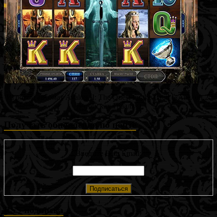
Игровой автомат Avalon II: The Quest for the Grail («Авалон 2:
В поисках Грааля»)
Получать обновления по почте
Введите Ваш Email:
RSS-подписка