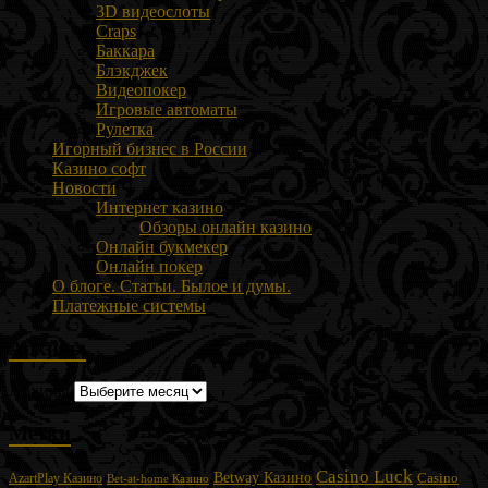
3D видеослоты
Craps
Баккара
Блэкджек
Видеопокер
Игровые автоматы
Рулетка
Игорный бизнес в России
Казино софт
Новости
Интернет казино
Обзоры онлайн казино
Онлайн букмекер
Онлайн покер
О блоге. Статьи. Былое и думы.
Платежные системы
Архивы
Архивы
Метки
Casino Luck
Betway Казино
Casino
AzartPlay Казино
Bet-at-home Казино