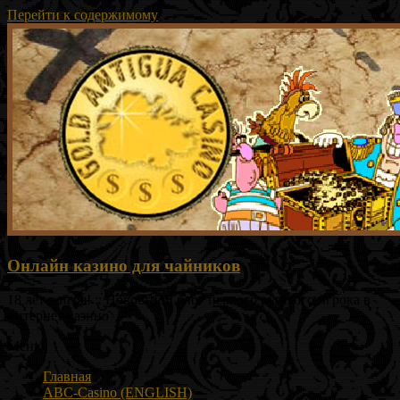
Перейти к содержимому
Онлайн казино для чайников
18 лет в игре! :: Новостной блог первого русского игрока в
интернет казино
Меню
Главная
ABC-Casino (ENGLISH)