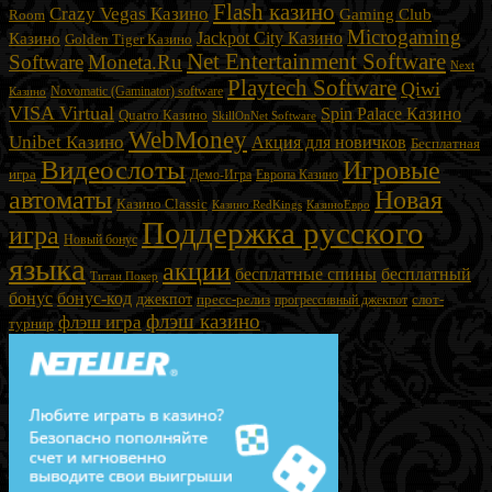
Flash казино
Crazy Vegas Казино
Gaming Club
Room
Microgaming
Jackpot City Казино
Казино
Golden Tiger Казино
Net Entertainment Software
Software
Moneta.Ru
Next
Playtech Software
Qiwi
Novomatic (Gaminator) software
Казино
VISA Virtual
Spin Palace Казино
Quatro Казино
SkillOnNet Software
WebMoney
Unibet Казино
Акция для новичков
Бесплатная
Видеослоты
Игровые
игра
Демо-Игра
Европа Казино
автоматы
Новая
Казино Classic
КазиноЕвро
Казино RedKings
Поддержка русского
игра
Новый бонус
языка
акции
бесплатные спины
бесплатный
Титан Покер
бонус
бонус-код
джекпот
слот-
пресс-релиз
прогрессивный джекпот
флэш казино
флэш игра
турнир