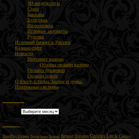
3D видеослоты
Craps
Баккара
Блэкджек
Видеопокер
Игровые автоматы
Рулетка
Игорный бизнес в России
Казино софт
Новости
Интернет казино
Обзоры онлайн казино
Онлайн букмекер
Онлайн покер
О блоге. Статьи. Былое и думы.
Платежные системы
Архивы
Архивы
Метки
Casino Luck
Betway Казино
Casino
AzartPlay Казино
Bet-at-home Казино