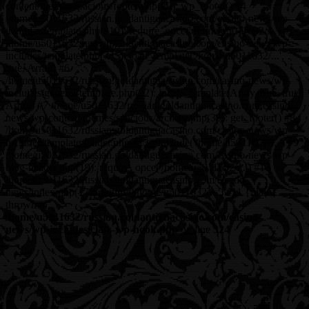
content/themes/spacious/footer.php(40): wp_footer() #4
/home/u5011632/russian.goldantiguacasino.com/casino-news/wp-
includes/template.php(810): require_once('/home/u5011632/...') #5
/home/u5011632/russian.goldantiguacasino.com/casino-news/wp-
includes/template.php(745): load_template('/home/u5011632/...',
true, Array) #6
/home/u5011632/russian.goldantiguacasino.com/casino-news/wp-
includes/general-template.php(92): locate_template(Array, true, true,
Array) #7 /home/u5011632/russian.goldantiguacasino.com/casino-
news/wp-content/themes/spacious/archive.php(39): get_footer() #8
/home/u5011632/russian.goldantiguacasino.com/casino-news/wp-
includes/template-loader.php(113): include('/home/u5011632/...') #9
/home/u5011632/russian.goldantiguacasino.com/casino-news/wp-
blog-header.php(19): require_once('/home/u5011632/...') #10
/home/u5011632/russian.goldantiguacasino.com/casino-
news/index.php(17): require('/home/u5011632/...') #11 {main}
thrown in
/home/u5011632/russian.goldantiguacasino.com/casino-
news/wp-includes/class-wp-hook.php
on line
324