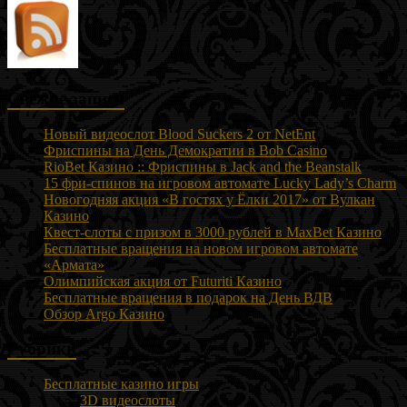
Свежие записи
Новый видеослот Blood Suckers 2 от NetEnt
Фриспины на День Демократии в Bob Casino
RioBet Казино :: Фриспины в Jack and the Beanstalk
15 фри-спинов на игровом автомате Lucky Lady’s Charm
Новогодняя акция «В гостях у Ёлки 2017» от Вулкан
Казино
Квест-слоты с призом в 3000 рублей в MaxBet Казино
Бесплатные вращения на новом игровом автомате
«Армата»
Олимпийская акция от Futuriti Казино
Бесплатные вращения в подарок на День ВДВ
Обзор Argo Казино
Рубрики
Бесплатные казино игры
3D видеослоты