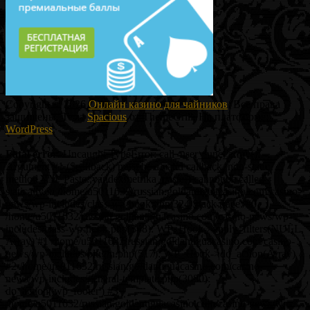
Copyright © 2026
Онлайн казино для чайников
. Все права
защищены. Тема
Spacious
от ThemeGrill. На платформе:
WordPress
.
Fatal error
: Uncaught TypeError: call_user_func_array():
Argument #1 ($callback) must be a valid callback, non-static
method YM_Paste::yandexmetrika_paste() cannot be called
statically in /home/u5011632/russian.goldantiguacasino.com/casino-
news/wp-includes/class-wp-hook.php:324 Stack trace: #0
/home/u5011632/russian.goldantiguacasino.com/casino-news/wp-
includes/class-wp-hook.php(348): WP_Hook->apply_filters(NULL,
Array) #1 /home/u5011632/russian.goldantiguacasino.com/casino-
news/wp-includes/plugin.php(517): WP_Hook->do_action(Array)
#2 /home/u5011632/russian.goldantiguacasino.com/casino-
news/wp-includes/general-template.php(3080):
do_action('wp_footer') #3
/home/u5011632/russian.goldantiguacasino.com/casino-news/wp-