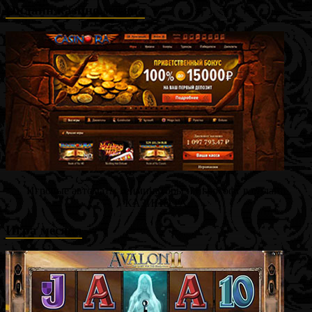
Онлайн казино месяца
Игровые автоматы гейминаторы и игрософт в онлайн
КАЗИНО РА
Игра месяца