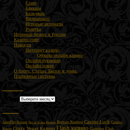
Craps
Баккара
Блэкджек
Видеопокер
Игровые автоматы
Рулетка
Игорный бизнес в России
Казино софт
Новости
Интернет казино
Обзоры онлайн казино
Онлайн букмекер
Онлайн покер
О блоге. Статьи. Былое и думы.
Платежные системы
Архивы
Архивы
Метки
Casino Luck
Betway Казино
Casino
AzartPlay Казино
Bet-at-home Казино
Flash казино
Crazy Vegas Казино
Gaming Club
Room