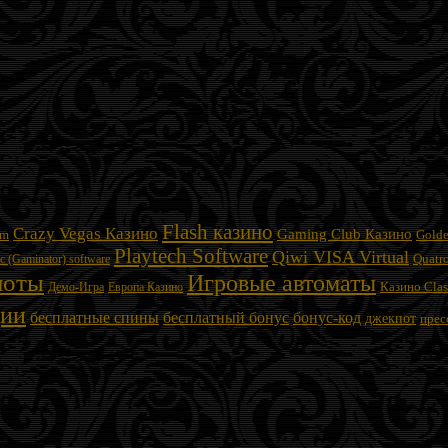
Flash казино
Crazy Vegas Казино
Gaming Club Казино
om
Golde
Playtech Software
Qiwi VISA Virtual
c (Gaminator) software
Quatr
лоты
Игровые автоматы
Казино Clas
Демо-Игра
Европа Казино
ции
бесплатные спины
бесплатный бонус
бонус-код
джекпот
прес