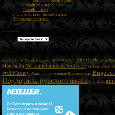
Обзоры онлайн казино
Онлайн букмекер
Онлайн покер
О блоге. Статьи. Былое и думы.
Платежные системы
Архивы
Архивы
Метки
Casino Luck
Betway Казино
Casino Ro
AzartPlay Казино
Bet-at-home Казино
Net Entertainment Software
Moneta.Ru
Novomati
Next Казино
Видеос
WebMoney
Акция для новичков
Бесплатная игра
Поддержка русского языка
ак
Титан Покер