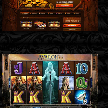
И
Игра месяца