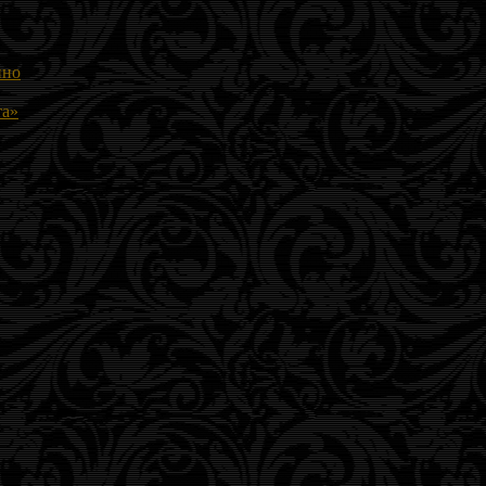
ино
та»