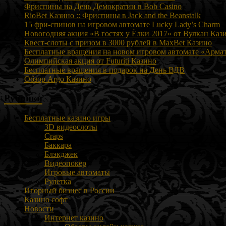
Фриспины на День Демократии в Bob Casino
RioBet Казино :: Фриспины в Jack and the Beanstalk
15 фри-спинов на игровом автомате Lucky Lady’s Charm
Новогодняя акция «В гостях у Ёлки 2017» от Вулкан Каз
Квест-слоты с призом в 3000 рублей в MaxBet Казино
Бесплатные вращения на новом игровом автомате «Арма
Олимпийская акция от Futuriti Казино
Бесплатные вращения в подарок на День ВДВ
Обзор Argo Казино
Рубрики
Бесплатные казино игры
3D видеослоты
Craps
Баккара
Блэкджек
Видеопокер
Игровые автоматы
Рулетка
Игорный бизнес в России
Казино софт
Новости
Интернет казино