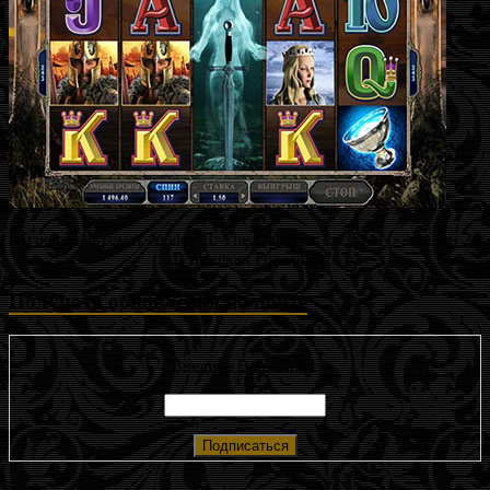
Игровой автомат Avalon II: The Quest for the Grail («Авалон 2:
В поисках Грааля»)
Получать обновления по почте
Введите Ваш Email: