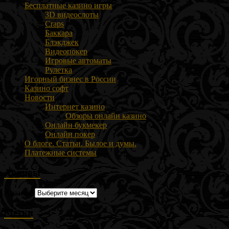
Бесплатные казино игры
3D видеослоты
Craps
Баккара
Блэкджек
Видеопокер
Игровые автоматы
Рулетка
Игорный бизнес в России
Казино софт
Новости
Интернет казино
Обзоры онлайн казино
Онлайн букмекер
Онлайн покер
О блоге. Статьи. Былое и думы.
Платежные системы
Архивы
Архивы
Метки