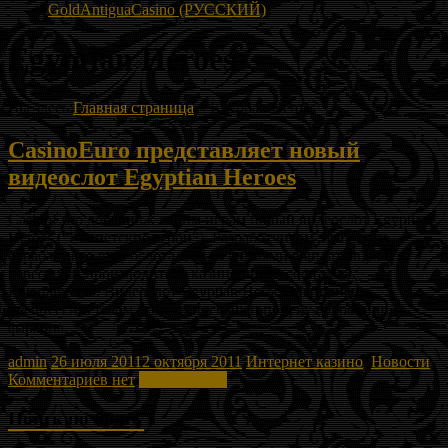
GoldAntiguaCasino (РУССКИЙ)
Egyptian Heroes
Вы здесь:
Главная страница
»
Egyptian Heroes
CasinoEuro представляет новый
видеослот Egyptian Heroes
CasinoEuro добавил к своим играм новый видеослот Egyptian
Heroes (“Египетские герои”). Разработчиком этого 5-ти
барабанного видеослота с 20-ю линиями выплат является
известный производитель казиношного софта Net
Entertainment. Видеослот Egyptian Heroes выполнен в
древнеегипетском стиле и посвящен поиску сокровищ
фараона. ***
admin
26 июля 2011
2 октября 2011
Интернет казино
,
Новости
Комментариев нет
Читать далее
Поиск по блогу