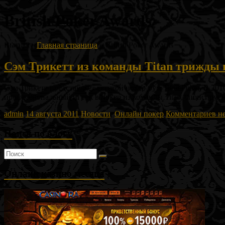
British Poker Awards
Вы здесь:
Главная страница
»
British Poker Awards
Сэм Трикетт из команды Titan трижды н
Сэм Трикетт представляет сетевой покер-рум Titan Poker. В 201
профессиональный игрок в покер из команды Titan, спонсиру
admin
14 августа 2011
Новости
,
Онлайн покер
Комментариев н
Поиск по блогу
Онлайн казино месяца