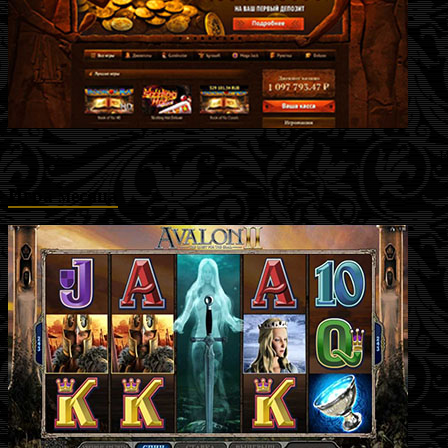
И
Игра месяца