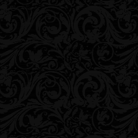
гровые автоматы гейминаторы и игрософт в онлайн КАЗИНО 