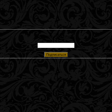
автомат Avalon II: The Quest for the Grail («Авалон 2: В поисках
Введите Ваш Email: