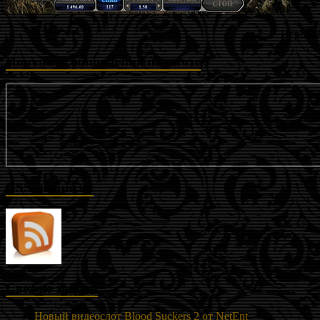
Игровой 
Получать обновления по почте
RSS-подписка
Свежие записи
Новый видеослот Blood Suckers 2 от NetEnt