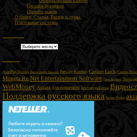
Обзоры онлайн казино
Онлайн букмекер
Онлайн покер
О блоге. Статьи. Былое и думы.
Платежные системы
Архивы
Архивы
Метки
Casino Luck
Betway Казино
Casino Ro
AzartPlay Казино
Bet-at-home Казино
Net Entertainment Software
Moneta.Ru
Novomati
Next Казино
Видеос
WebMoney
Акция для новичков
Бесплатная игра
Поддержка русского языка
ак
Титан Покер