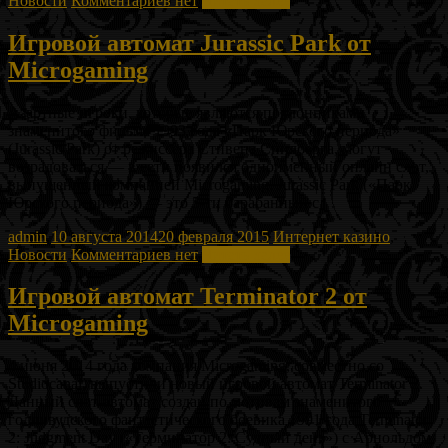
Новости
Комментариев нет
Читать далее
Игровой автомат Jurassic Park от
Microgaming
Азартные игроки, которые являются поклонниками
знаменитого фильма 1993 года «Парк Юрского периода»
(Jurassic Park) от режиссера Стивена Спилберга, могут
возрадоваться — в сети появился одноименный онлайн слот,
выпущенный компанией Microgaming. Jurassic Park («Парк
Юрского периода») — это 5-ти барабанный с
admin
10 августа 2014
20 февраля 2015
Интернет казино
,
Новости
Комментариев нет
Читать далее
Игровой автомат Terminator 2 от
Microgaming
4 июня 2014 года компания Microgaming, совместно со
Studiocanal, выпустили новый игровой автомат Terminator 2.
Данный слот-автомат создан по мотивам знаменитого
голливудского фантастического боевика 1991 года Terminator
2: Judgment Day («Терминатор 2: Судный день») с Арнольдом