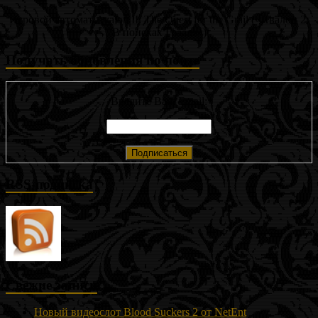
Игровой автомат Avalon II: The Quest for the Grail («Авалон 2:
В поисках Грааля»)
Получать обновления по почте
Введите Ваш Email:
RSS-подписка
Свежие записи
Новый видеослот Blood Suckers 2 от NetEnt