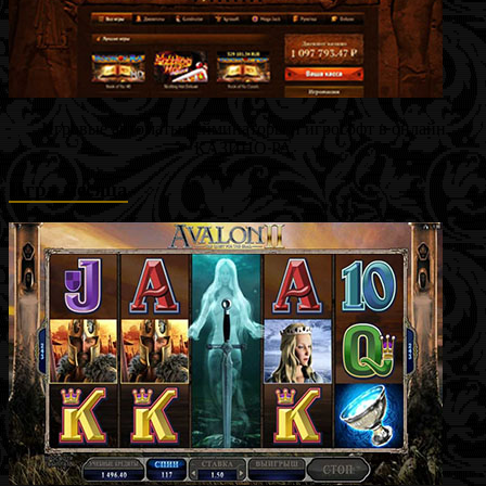
Игровые автоматы гейминаторы и игрософт в онлайн
КАЗИНО РА
Игра месяца