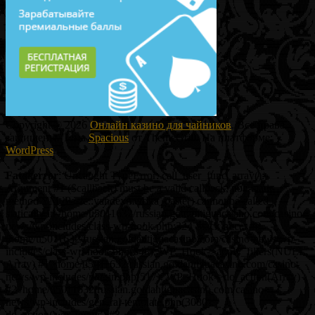
Copyright © 2026
Онлайн казино для чайников
. Все права
защищены. Тема
Spacious
от ThemeGrill. На платформе:
WordPress
.
Fatal error
: Uncaught TypeError: call_user_func_array():
Argument #1 ($callback) must be a valid callback, non-static
method YM_Paste::yandexmetrika_paste() cannot be called
statically in /home/u5011632/russian.goldantiguacasino.com/casino-
news/wp-includes/class-wp-hook.php:324 Stack trace: #0
/home/u5011632/russian.goldantiguacasino.com/casino-news/wp-
includes/class-wp-hook.php(348): WP_Hook->apply_filters(NULL,
Array) #1 /home/u5011632/russian.goldantiguacasino.com/casino-
news/wp-includes/plugin.php(517): WP_Hook->do_action(Array)
#2 /home/u5011632/russian.goldantiguacasino.com/casino-
news/wp-includes/general-template.php(3080):
do_action('wp_footer') #3