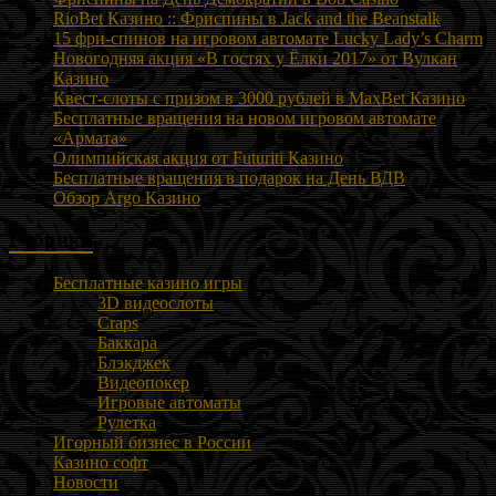
RioBet Казино :: Фриспины в Jack and the Beanstalk
15 фри-спинов на игровом автомате Lucky Lady’s Charm
Новогодняя акция «В гостях у Ёлки 2017» от Вулкан
Казино
Квест-слоты с призом в 3000 рублей в MaxBet Казино
Бесплатные вращения на новом игровом автомате
«Армата»
Олимпийская акция от Futuriti Казино
Бесплатные вращения в подарок на День ВДВ
Обзор Argo Казино
Рубрики
Бесплатные казино игры
3D видеослоты
Craps
Баккара
Блэкджек
Видеопокер
Игровые автоматы
Рулетка
Игорный бизнес в России
Казино софт
Новости