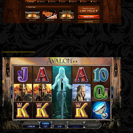
Игровые автоматы гейминаторы и игрософт в онлайн
КАЗИНО РА
Игра месяца