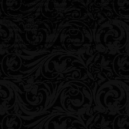
news/wp-content/themes/spacious/archive.php(39): get_footer() #8
/home/u5011632/russian.goldantiguacasino.com/casino-news/wp-
includes/template-loader.php(113): include('/home/u5011632/...') #9
/home/u5011632/russian.goldantiguacasino.com/casino-news/wp-
blog-header.php(19): require_once('/home/u5011632/...') #10
/home/u5011632/russian.goldantiguacasino.com/casino-
news/index.php(17): require('/home/u5011632/...') #11 {main}
thrown in
/home/u5011632/russian.goldantiguacasino.com/casino-
news/wp-includes/class-wp-hook.php
on line
324