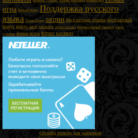
Казино Classic
КазиноЕвро
Казино RedKings
Поддержка русского
игра
Новый бонус
языка
акции
бесплатные спины
бесплатный
Титан Покер
бонус
бонус-код
джекпот
слот-
пресс-релиз
прогрессивный джекпот
флэш казино
флэш игра
турнир
Copyright © 2026
Онлайн казино для чайников
. Все права