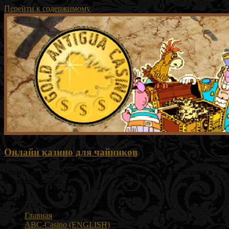
Перейти к содержимому
Онлайн казино для чайников
18 лет в игре! :: Новостной блог первого русского игрока в
интернет казино
Меню
Главная
ABC-Casino (ENGLISH)