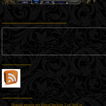
Игровой 
Получать обновления по почте
RSS-подписка
Свежие записи
Новый видеослот Blood Suckers 2 от NetEnt