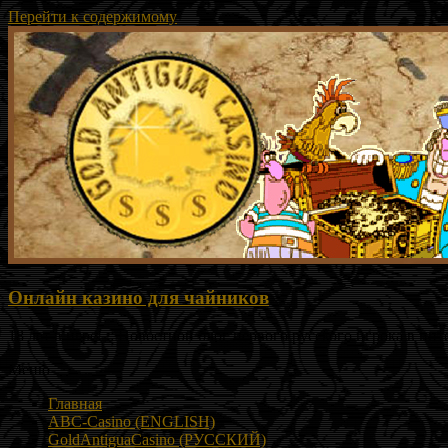
Перейти к содержимому
Онлайн казино для чайников
18 лет в игре! :: Новостной блог первого русского игрока в инт
Меню
Главная
ABC-Casino (ENGLISH)
GoldAntiguaCasino (РУССКИЙ)