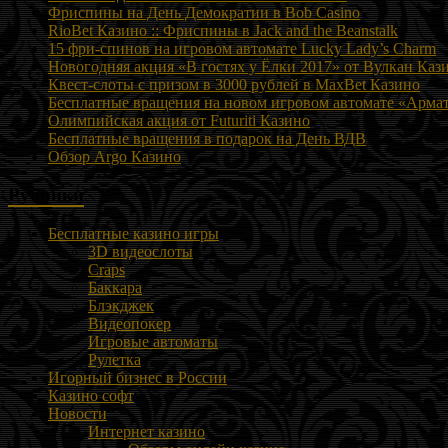
Фриспины на День Демократии в Bob Casino
RioBet Казино :: Фриспины в Jack and the Beanstalk
15 фри-спинов на игровом автомате Lucky Lady’s Charm
Новогодняя акция «В гостях у Ёлки 2017» от Вулкан Каз
Квест-слоты с призом в 3000 рублей в MaxBet Казино
Бесплатные вращения на новом игровом автомате «Арма
Олимпийская акция от Futuriti Казино
Бесплатные вращения в подарок на День ВДВ
Обзор Argo Казино
Рубрики
Бесплатные казино игры
3D видеослоты
Craps
Баккара
Блэкджек
Видеопокер
Игровые автоматы
Рулетка
Игорный бизнес в России
Казино софт
Новости
Интернет казино