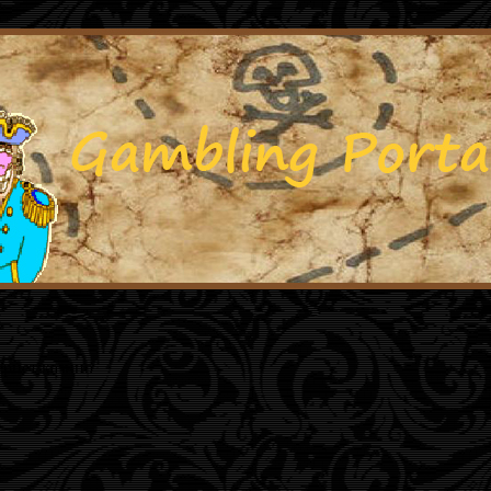
ернет казино