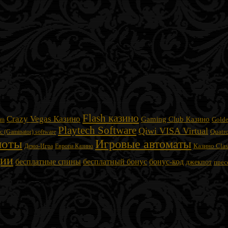
Flash казино
Crazy Vegas Казино
Gaming Club Казино
om
Golde
Playtech Software
Qiwi VISA Virtual
c (Gaminator) software
Quatr
лоты
Игровые автоматы
Казино Clas
Демо-Игра
Европа Казино
ции
бесплатные спины
бесплатный бонус
бонус-код
джекпот
прес