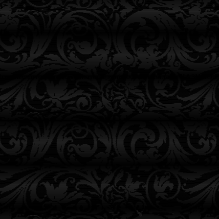
гровые автоматы гейминаторы и игрософт в онлайн КАЗИНО 