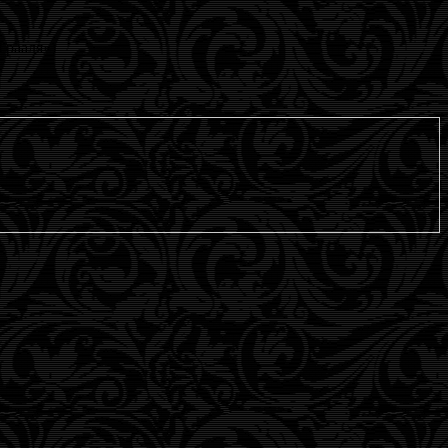
 Грааля»)