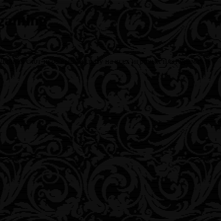
ogaming
 Данная слот-игра вышла сразу на всех игровых платформах и