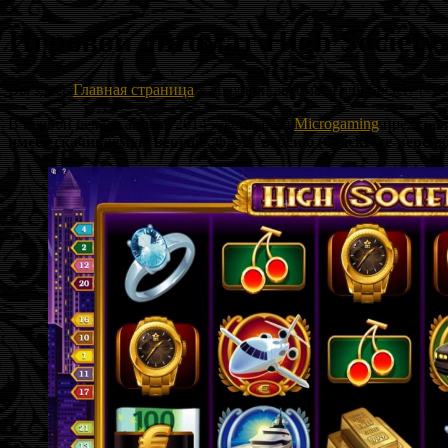
Игровой автомат High Society
Вы здесь:
Главная страница
»
Игровой автомат High Society («В
В первой декаде апреля 2014 г. компания
Microgaming
представ
имеет скачиваемую версию, флэш-версию (QuickFire-верси