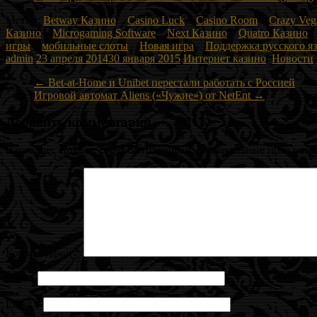
Метки:
Betway Казино
Casino Luck
Casino Room
Crazy Veg
Казино
Microgaming Software
Next Казино
Quatro Казино
игры
мобильные слоты
Новая игра
Поддержка русского я
admin
23 апреля 2014
30 января 2015
Интернет казино
,
Новости
←
Bet-at-Home и Unibet перестали работать с Россией
Игровой автомат Aliens («Чужие») от NetEnt
→
Добавить комментарий
Ваш адрес email не будет опубликован.
Обязательные поля пом
Комментарий
*
Имя
*
Email
*