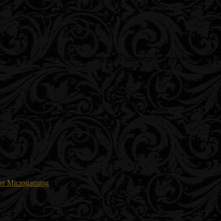
общество»)
(на QuickFire-платформе) доступна в следующих
руси
ming
от Microgaming