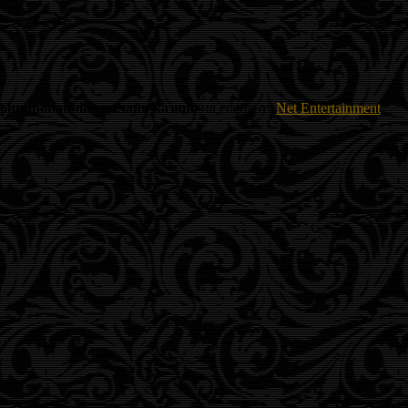
фицированных онлайн казино
на софте от
Net Entertainment