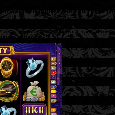
 («Высшее общество») от Micr
ысшее общество») от Microgaming
ила новый игровой автомат
High Society («Высшее общество»)
.
ю) и мобильную версию
.