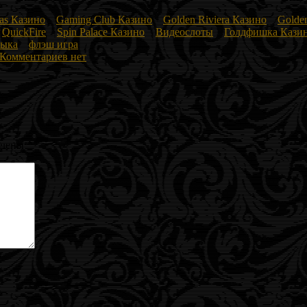
as Казино
Gaming Club Казино
Golden Riviera Казино
Golde
QuickFire
Spin Palace Казино
Видеослоты
Голдфишка Кази
зыка
флэш игра
Комментариев нет
ечены
*