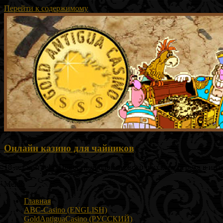
Перейти к содержимому
Онлайн казино для чайников
18 лет в игре! :: Новостной блог первого русского игрока в инт
Меню
Главная
ABC-Casino (ENGLISH)
GoldAntiguaCasino (РУССКИЙ)