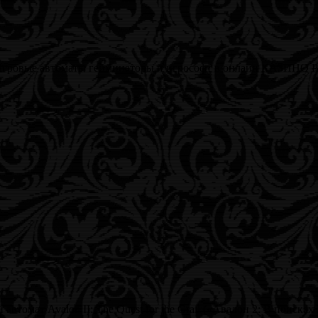
гровые автоматы гейминаторы и игрософт в онлайн КАЗИНО 
автомат Avalon II: The Quest for the Grail («Авалон 2: В поисках