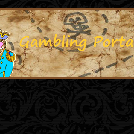
ернет казино