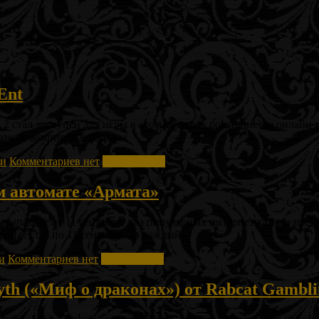
Ent
2 стал доступен для игры в этом месяце в большинстве онлайн 
замок вампиров в поисках
ти
Комментариев нет
Читать далее
м автомате «Армата»
у выпадает на 11 сентября, два популярных интернет казино пре
ройдет с 8 по 11 сентября. За каждый
и
Комментариев нет
Читать далее
th («Миф о драконах») от Rabcat Gambli