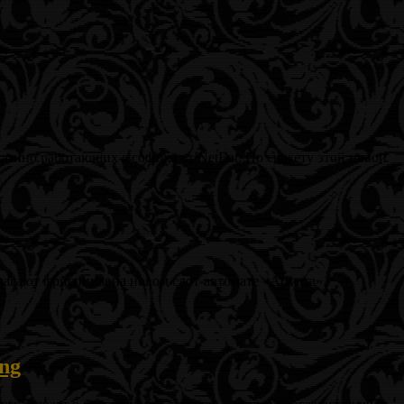
казино работающих с софтом от NetEnt. По сюжету этой новой
длагают фриспины на новом слот-автомате «Армата»
ng