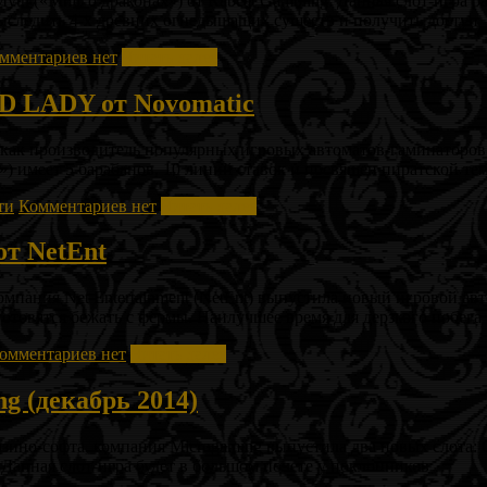
yth («Миф о драконах») от Rabcat Gambling. Данная слот-игра р
выследить 4-х древних огнедышащих существ и получить доступ
мментариев нет
Читать далее
D LADY от Novomatic
с как производитель популярных игровых автоматов-гаминаторов
) имеет 5 барабанов, 10 линий ставок и посвящен пиратской те
ти
Комментариев нет
Читать далее
от NetEnt
пания Net Entertainment (NetEnt) выпустила новый игровой авто
готовятся бежать с фермы. Наилучшее время для дерзкого побега
омментариев нет
Читать далее
g (декабрь 2014)
зино-софта, компания Microgaming выпустила два новых слота: G
 Данная слот-игра будет в большом почете у поклонников