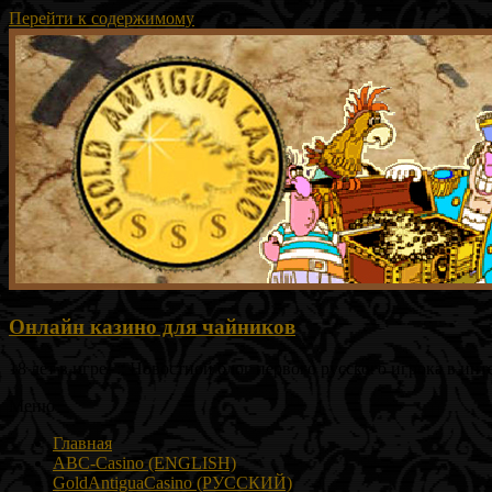
Перейти к содержимому
Онлайн казино для чайников
18 лет в игре! :: Новостной блог первого русского игрока в инт
Меню
Главная
ABC-Casino (ENGLISH)
GoldAntiguaCasino (РУССКИЙ)