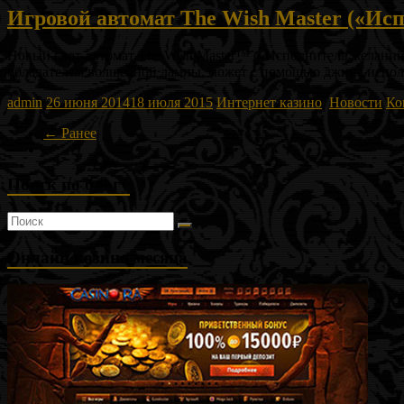
Игровой автомат The Wish Master («Ис
Новый слот-автомат The Wish Master™ («Исполнитель желаний»)
обладателем волшебной лампы, может с помощью джина исполн
admin
26 июня 2014
18 июля 2015
Интернет казино
,
Новости
Ко
← Ранее
Поиск по блогу
Онлайн казино месяца