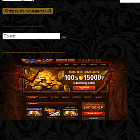
Поиск по блогу
Онлайн казино месяца
И