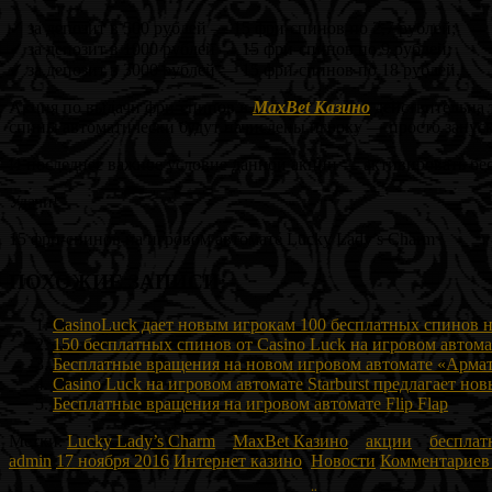
✓
за депозит в 500 рублей — 15 фри-спинов по 2,7 рублей;
✓
за депозит в 1000 рублей — 15 фри-спинов по 9 рублей;
✓
за депозит в 3000 рублей — 15 фри-спинов по 18 рублей.
Акция по выдачи фри-спинов в
MaxBet Казино
действительна 
спины автоматически будут начислены игроку — просто запуск
И последнее важное условие данной акции — активировать бе
Удачи!
15 фри-спинов на игровом автомате Lucky Lady’s Charm
ПОХОЖИЕ ЗАПИСИ:
CasinoLuck дает новым игрокам 100 бесплатных спинов на 
150 бесплатных спинов от Casino Luck на игровом автома
Бесплатные вращения на новом игровом автомате «Арма
Casino Luck на игровом автомате Starburst предлагает н
Бесплатные вращения на игровом автомате Flip Flap
Метки:
Lucky Lady’s Charm
MaxBet Казино
акции
бесплат
admin
17 ноября 2016
Интернет казино
,
Новости
Комментариев