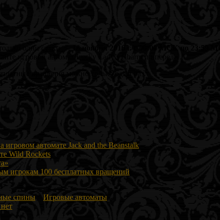
только одни сутки —
18 ноября 2016 г. с 00:00 МСК по 23:59 
айте игровой автомат Lucky Lady’s Charm и вперед…
сплатные вращения можно только один раз.
игровом автомате Jack and the Beanstalk
те Wild Rockets
та»
овым игрокам 100 бесплатных вращений
ные спины
Игровые автоматы
 нет