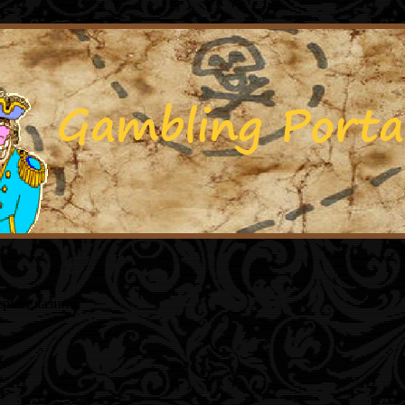
ернет казино