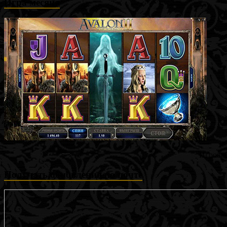
Игра месяца
Игровой 
Получать обновления по почте