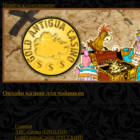
Перейти к содержимому
Онлайн казино для чайников
18 лет в игре! :: Новостной блог первого русского игрока в инт
Меню
Главная
ABC-Casino (ENGLISH)
GoldAntiguaCasino (РУССКИЙ)