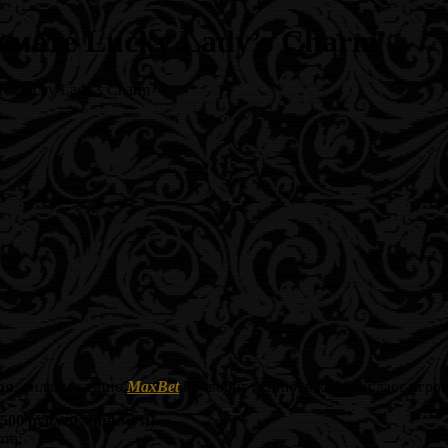
томате Lucky Lady’s Charm
те Lucky Lady’s Charm
ря
, онлайн казино
MaxBet
проводит акцию, в которой дает игро
 500 рублей минимум)
.
та: