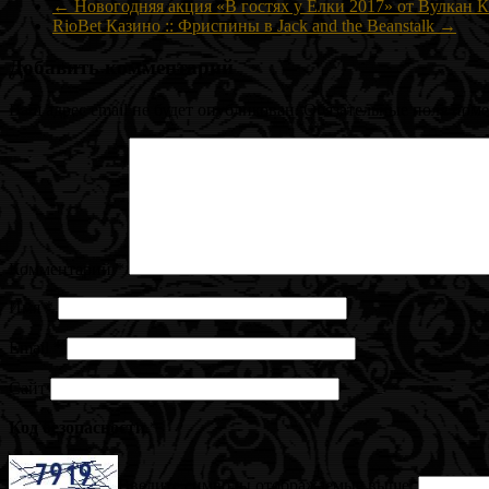
←
Новогодняя акция «В гостях у Ёлки 2017» от Вулкан 
RioBet Казино :: Фриспины в Jack and the Beanstalk
→
Добавить комментарий
Ваш адрес email не будет опубликован.
Обязательные поля пом
Комментарий
*
Имя
*
Email
*
Сайт
Код безопасности
*
Введите символы отображаемые выше: