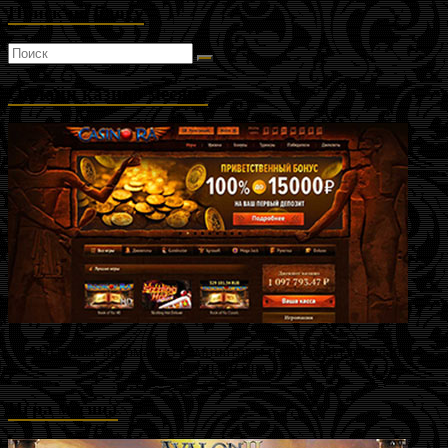
Поиск по блогу
Онлайн казино месяца
Игровые автоматы гейминаторы и игрософт в онлайн
КАЗИНО РА
Игра месяца