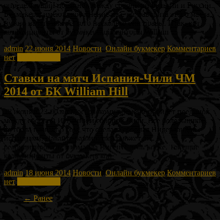
определяющий поединок между сборными Бельгии и России.
Букмекеры имеют свое мнение на счет фаворита этого матча,
нужно начать анализ того насколько они правы. Итак, вот
коэффициенты от букмекерской конторы William
admin
22 июня 2014
Новости
,
Онлайн букмекер
Комментариев
нет
Читать далее
Ставки на матч Испания-Чили ЧМ
2014 от БК William Hill
18 июня в 23-00 по Московскому времени пройдет поединок
между сборной Испании и сборной Чили. Все болельщики
футбола помнят о том, что сделала сборная Нидерландов с
испанцами. Давайте разбираться сможет ли
реабилитироваться команда Висенте дель Боске. Текущие
коэффициенты от букмекерской
admin
18 июня 2014
Новости
,
Онлайн букмекер
Комментариев
нет
Читать далее
← Ранее