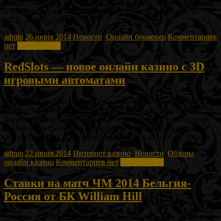
самому интересному — к стадии плей-офф. Сборная Алжира
и сборная России сыграют в ночь с 26 на 27 июня в 00-00
МСК. Фаворитом этой
admin
26 июня 2014
Новости
,
Онлайн букмекер
Комментариев
нет
Читать далее
RedSlots — новое онлайн казино с 3D
игровыми автоматами
В прошлом месяце в сети начало работу новое интернет
казино RedSlots, которое имеет поддержку русского языка.
Данное онлайн казино использует казино-софт от компании
Betsoft Gaming, которая является одним из мировых лидеров
по производству 3D игровых автоматов и других 3D онлайн
admin
22 июня 2014
Интернет казино
,
Новости
,
Обзоры
онлайн казино
Комментариев нет
Читать далее
Ставки на матч ЧМ 2014 Бельгия-
Россия от БК William Hill
22 июня в 20-00 по Московскому времени пройдет во многом