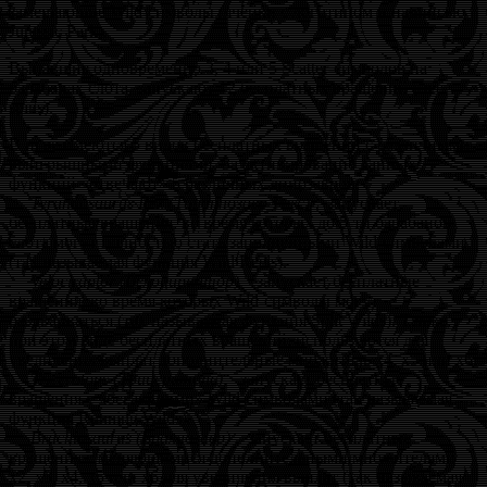
замещающие Wild-символы (ячейки с логотипом и надписью
Jurassic Park).
Выпавшие одновременно 3, 4 или 5 Scatter-символов на
барабанах слота, запускают 12 бесплатных вращений (free
spins).
В игре имеются 5 видов бесплатных вращений с различными
выигрышными функциями. За активирование данных
функций «отвечают» 5 различных динозавров:
—
Tyrannosaurus Rex (Тираннозавр-Рекс)
– запускает
бесплатные вращения, во время которых до 5-ти барабанов
слота могут полностью стать заполненными Wild-символами
(так называемая функция Wild Reels).
—
Velociraptor (Велоцираптор)
– запускает бесплатные
вращения, во время которых Wild-символы могут
раздваиваться (так называемая функция Split Wilds). Также,
при этом виде бесплатных вращений, используются для
увеличения выплат дополнительные множитель x4, x5 или x6.
—
Triceratops (Трицератопс)
– запускает бесплатные
вращения с «бегающими» Wild-символами (так называемая
функция Running Wilds).
—
Brachiosaurus (Брахиозавр)
– запускает бесплатные
вращения с меняющимися дополнительными множителями
x2, x3, x4, x5 или х6 для увеличения выплат (так называемая