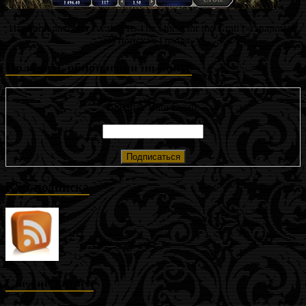
Игровой автомат Avalon II: The Quest for the Grail («Авалон 2:
В поисках Грааля»)
Получать обновления по почте
Введите Ваш Email:
RSS-подписка
Свежие записи