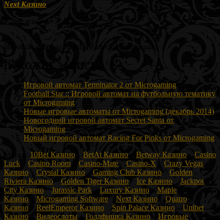
Next Казино
Удачи в игре!
Игровой автомат Jurassic Park от Microgaming
ПОХОЖИЕ ЗАПИСИ:
Игровой автомат Terminator 2 от Microgaming
Football Star :: Игровой автомат на футбольную тематику
от Microgaming
Новые игровые автоматы от Microgaming (декабрь 2014)
Новогодний игровой автомат Secret Santa от
Microgaming
Новый игровой автомат Racing For Pinks от Microgaming
Метки:
10Bet Казино
BetAt Казино
Betway Казино
Casino
Luck
Casino Room
Casino-Mate
Casino-X
Crazy Vegas
Казино
Crystal Казино
Gaming Club Казино
Golden
Riviera Казино
Golden Tiger Казино
Ice Казино
Jackpot
City Казино
Jurassic Park
Luxury Казино
Maple
Казино
Microgaming Software
Next Казино
Quatro
Казино
ReelEmperor Казино
Spin Palace Казино
Unibet
Казино
Видеослоты
Голдфишка Казино
Игровые