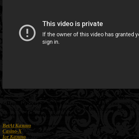
Бесплатно или на деньги в игровой автомат
Jurassic Park
(«Парк Юрского периода»)
можно начать играть уже прямо
сейчас в следующих интернет-казино от
Microgaming
, которые
имеют поддержку русского языка
:
BetAt Казино
(флэш-казино)
Casino-X
(флэш-казино)
Ice Казино
(флэш-казино)