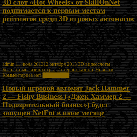
3D слот «Hot Wheels» от SkillOnNet
поднимается к первым местам
рейтингов среди 3D игровых автоматов
11 июля 2013 г. (Пресс-релиз) — Новый 3D слот Hot Wheels
(«Горячие колеса») от B2B разработчика игр для интернет-
казино SkillOnNet в первую же неделю начал продвигаться к
вершине рейтинга компании среди 3D слотов. Стремясь к
усовершенствованию серии своих 3D игровых
admin
11 июля 2013
12 октября 2013
3D видеослоты
,
Бесплатные казино игры
,
Интернет казино
,
Новости
Комментариев нет
Читать далее
Новый игровой автомат Jack Hammer
2 — Fishy Business («Джек Хаммер 2 —
Подозрительный бизнес») будет
запущен NetEnt в июле месяце
Известный производитель онлайн казино-игр Net
Entertainment (NetEnt) объявил о намеченном на 23 июля 2012
года выпуске нового игрового автомата Jack Hammer 2 —