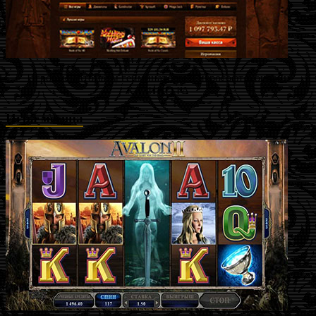
Игровые автоматы гейминаторы и игрософт в онлайн
КАЗИНО РА
Игра месяца