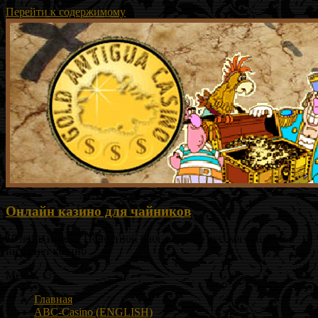
Перейти к содержимому
Онлайн казино для чайников
18 лет в игре! :: Новостной блог первого русского игрока в
интернет казино
Меню
Главная
ABC-Casino (ENGLISH)