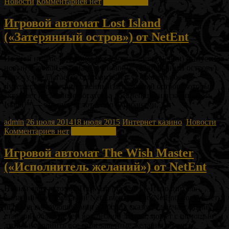
Новости
Комментариев нет
Читать далее
Игровой автомат Lost Island
(«Затерянный остров») от NetEnt
На этой неделе компания Net Entertainment (NetEnt) выпустила
новый игровой автомат Lost Island™ («Затерянный остров»).
Игроку предлагается отправиться в увлекательное
путешествие на таинственный затерянный остров, который
скрывает несметные богатства древней цивилизации. Lost
Island™ — это видеослот с 5-ю барабанами, 3-я
admin
26 июля 2014
18 июля 2015
Интернет казино
,
Новости
Комментариев нет
Читать далее
Игровой автомат The Wish Master
(«Исполнитель желаний») от NetEnt
Новый слот-автомат The Wish Master™ («Исполнитель
желаний») от компании Net Entertainment (NetEnt) погружает
игроков в чарующий мир арабских сказок, где счастливчик,
ставший обладателем волшебной лампы, может с помощью
джина исполнить все свои заветные желания и мечты.