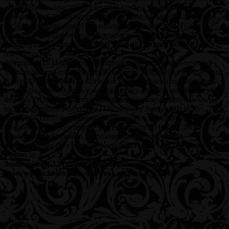
content/themes/spacious/footer.php(40): wp_footer() #4
/home/u5011632/russian.goldantiguacasino.com/casino-news/wp-
includes/template.php(810): require_once('/home/u5011632/...') #5
/home/u5011632/russian.goldantiguacasino.com/casino-news/wp-
includes/template.php(745): load_template('/home/u5011632/...',
true, Array) #6
/home/u5011632/russian.goldantiguacasino.com/casino-news/wp-
includes/general-template.php(92): locate_template(Array, true, true,
Array) #7 /home/u5011632/russian.goldantiguacasino.com/casino-
news/wp-content/themes/spacious/archive.php(39): get_footer() #8
/home/u5011632/russian.goldantiguacasino.com/casino-news/wp-
includes/template-loader.php(113): include('/home/u5011632/...') #9
/home/u5011632/russian.goldantiguacasino.com/casino-news/wp-
blog-header.php(19): require_once('/home/u5011632/...') #10
/home/u5011632/russian.goldantiguacasino.com/casino-
news/index.php(17): require('/home/u5011632/...') #11 {main}
thrown in
/home/u5011632/russian.goldantiguacasino.com/casino-
news/wp-includes/class-wp-hook.php
on line
324