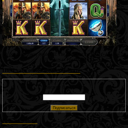
Игровой автомат Avalon II: The Quest for the Grail («Авалон 2:
В поисках Грааля»)
Получать обновления по почте
Введите Ваш Email:
RSS-подписка