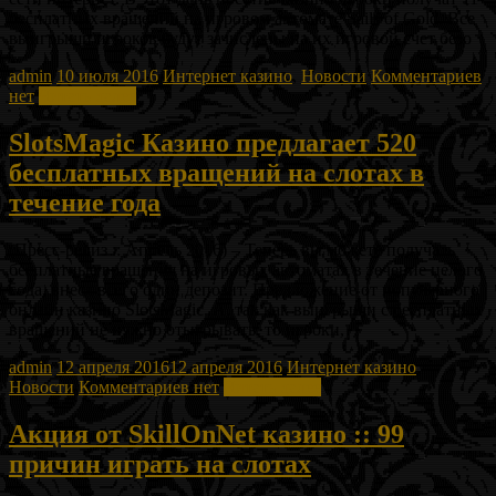
бесплатных вращений на игровом автомате Sails of Gold. Все
выигрыши игроков будут зачислены на их игровой счет безо
admin
10 июля 2016
Интернет казино
,
Новости
Комментариев
нет
Читать далее
SlotsMagic Казино предлагает 520
бесплатных вращений на слотах в
течение года
(Пресс-релиз :: Апрель 2016) – Теперь вы можете получать
бесплатные вращения на игровых автоматах в течение целого
года, внеся всего один депозит. Предложение от популярного
онлайн казино SlotsMagic. А, так как выигрыши с бесплатных
вращений не нужно отыгрывать, то игроки,
admin
12 апреля 2016
12 апреля 2016
Интернет казино
,
Новости
Комментариев нет
Читать далее
Акция от SkillOnNet казино :: 99
причин играть на слотах