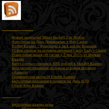
Свежие записи
Новый видеослот Blood Suckers 2 от NetEnt
Фриспины на День Демократии в Bob Casino
RioBet Казино :: Фриспины в Jack and the Beanstalk
15 фри-спинов на игровом автомате Lucky Lady’s Charm
Новогодняя акция «В гостях у Ёлки 2017» от Вулкан
Казино
Квест-слоты с призом в 3000 рублей в MaxBet Казино
Бесплатные вращения на новом игровом автомате
«Армата»
Олимпийская акция от Futuriti Казино
Бесплатные вращения в подарок на День ВДВ
Обзор Argo Казино
Рубрики
Бесплатные казино игры
3D видеослоты