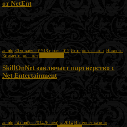
от NetEnt
На прошлой неделе популярный производитель казино-софта
компания Net Entertainment (NetEnt) выпустила новый игровой
автомат Tornado: Farm Escape («Торнадо: Побег с фермы»).
Группа животных, в составе: коровы, свиньи, лошади, овцы и
курицы готовятся бежать с фермы. Наилучшее время для
дерзкого побега
admin
30 января 2015
18 июля 2015
Интернет казино
,
Новости
Комментариев нет
Читать далее
SkillOnNet заключает партнерство с
Net Entertainment
(Пресс-релиз :: 24 ноября 2014 года, Лондон) – Поставщик
программного обеспечения SkillOnNet подписал договор на
размещение у себя полного набора популярных онлайн-слотов
компании Net Entertainment. Согласно заключенному на
несколько лет соглашению пользователи увидят культовые
игры шведского производителя, на популярных игровых
admin
24 ноября 2014
26 ноября 2014
Интернет казино
,