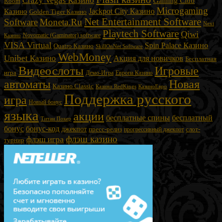
Crazy Vegas Казино
Gaming Club
Room
Microgaming
Jackpot City Казино
Казино
Golden Tiger Казино
Net Entertainment Software
Software
Moneta.Ru
Next
Playtech Software
Qiwi
Novomatic (Gaminator) software
Казино
VISA Virtual
Spin Palace Казино
Quatro Казино
SkillOnNet Software
WebMoney
Unibet Казино
Акция для новичков
Бесплатная
Видеослоты
Игровые
игра
Демо-Игра
Европа Казино
автоматы
Новая
Казино Classic
КазиноЕвро
Казино RedKings
Поддержка русского
игра
Новый бонус
языка
акции
бесплатные спины
бесплатный
Титан Покер
бонус
бонус-код
джекпот
слот-
пресс-релиз
прогрессивный джекпот
флэш казино
флэш игра
турнир