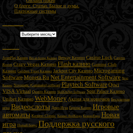
Онлайн покер
О блоге. Статьи. Былое и думы.
Платежные системы
Архивы
Архивы
Метки
Casino Luck
Betway Казино
Casino
AzartPlay Казино
Bet-at-home Казино
Flash казино
Crazy Vegas Казино
Gaming Club
Room
Microgaming
Jackpot City Казино
Казино
Golden Tiger Казино
Net Entertainment Software
Software
Moneta.Ru
Next
Playtech Software
Qiwi
Novomatic (Gaminator) software
Казино
VISA Virtual
Spin Palace Казино
Quatro Казино
SkillOnNet Software
WebMoney
Unibet Казино
Акция для новичков
Бесплатная
Видеослоты
Игровые
игра
Демо-Игра
Европа Казино
автоматы
Новая
Казино Classic
КазиноЕвро
Казино RedKings
Поддержка русского
игра
Новый бонус