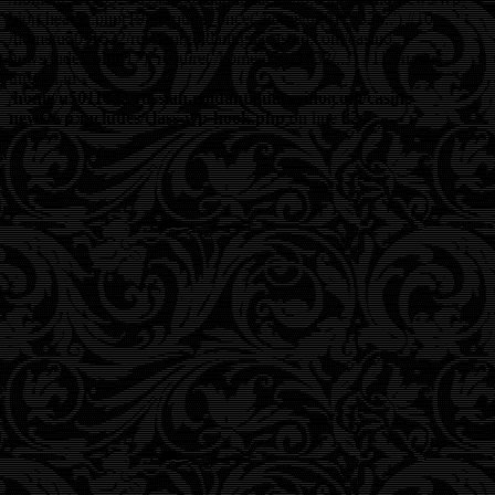
blog-header.php(19): require_once('/home/u5011632/...') #10
/home/u5011632/russian.goldantiguacasino.com/casino-
news/index.php(17): require('/home/u5011632/...') #11 {main}
thrown in
/home/u5011632/russian.goldantiguacasino.com/casino-
news/wp-includes/class-wp-hook.php
on line
324