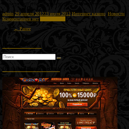
примерять на себе «шкуру» трейдера — биржевого
admin
29 апреля 2012
23 июля 2012
Интернет казино
,
Новости
Комментариев нет
Читать далее
← Ранее
Поиск по блогу
Онлайн казино месяца