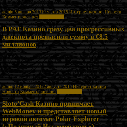
данную минуту пытаются сорвать
admin
5 января 2013
10 марта 2015
Интернет казино
,
Новости
Комментариев нет
Читать далее
В PAF Казино сразу два прогрессивных
джекпота превысили сумму в €8.5
миллионов
PAF Казино — популярное финское онлайн казино, с
поддержкой русского языка, сейчас имеет крупнейшие в сети
два прогрессивных джекпота, каждый из которых уже
превышает сумму в €8.5 миллионов. Если быть более точным,
то на момент написания данного поста (12 ноября
admin
12 ноября 2012
2 августа 2015
Интернет казино
,
Новости
Комментариев нет
Читать далее
Sloto’Cash Казино принимает
WebMoney и представляет новый
игровой автомат Polar Explorer
(«Полярный Исследователь»)