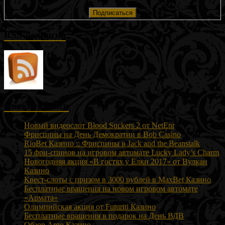
RSS-подписка
Свежие записи
Новый видеослот Blood Suckers 2 от NetEnt
Фриспины на День Демократии в Bob Casino
RioBet Казино :: Фриспины в Jack and the Beanstalk
15 фри-спинов на игровом автомате Lucky Lady’s Charm
Новогодняя акция «В гостях у Ёлки 2017» от Вулкан
Казино
Квест-слоты с призом в 3000 рублей в MaxBet Казино
Бесплатные вращения на новом игровом автомате
«Армата»
Олимпийская акция от Futuriti Казино
Бесплатные вращения в подарок на День ВДВ
Обзор Argo Казино