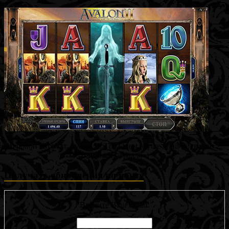
Игровой автомат Avalon II: The Quest for the Grail («Авалон 2:
В поисках Грааля»)
Получать обновления по почте
Введите Ваш Email: