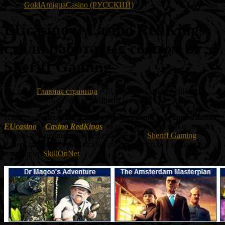
GoldAntiguaCasino (РУССКИЙ)
EUcasino и Casino RedKings
стали работать с софтом от
Sheriff Gaming
Вы здесь:
Главная страница
»
EUcasino и Casino RedKings
стали работать с софтом от Sheriff Gaming
Известные
интернет казино с поддержкой русского языка
,
EUcasino
и
Casino RedKings
, включили в свой набор онлайн
казино-игр первые три слота на софте от
Sheriff Gaming
.
Ранее, данные онлайн казино работали только с играми на
платформе
SkillOnNet
.