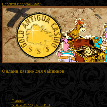
Перейти к содержимому
Онлайн казино для чайников
18 лет в игре! :: Новостной блог первого русского игрока в
интернет казино
Меню
Главная
ABC-Casino (ENGLISH)