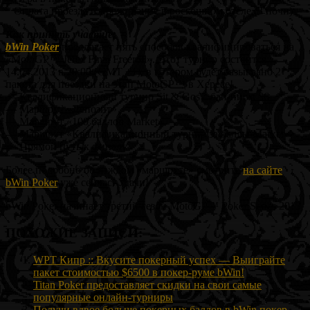
* Оплата проезда и проживание в роскошном отеле (3 ночи)
Как принять участие:
bWin Poker
предлагает пять способов квалифицироваться на
«MotoGP™ Jerez Final Freeroll». Этот турнир состоится
14.04.2013 в 20:00 (GMT +1), в котором будет разыграно 2
пакета для поездки на этап MotoGP™ в Хересе!
— Квалификационный турнир Sit & Gos с бай-ином $6
— Маршрут «Депозит»
— Маршрут «100 баллов Market»
— Маршрут «Квалификационный турнир за баллы Market»
— Прямой путь к финалу
Более подробно об каждом «маршруте» смотрите
на сайте
bWin Poker
уже сейчас. Удачи!
bWin Poker начинает третий сезон MotoGP™ Poker Series 2013
ПОХОЖИЕ ЗАПИСИ:
WPT Кипр :: Вкусите покерный успех — Выиграйте
пакет стоимостью $6500 в покер-руме bWin!
Titan Poker предоставляет скидки на свои самые
популярные онлайн-турниры
Получи вдвое больше покерных баллов в bWin покер-