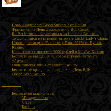
Свежие записи
Новый видеослот Blood Suckers 2 от NetEnt
Фриспины на День Демократии в Bob Casino
RioBet Казино :: Фриспины в Jack and the Beanstalk
15 фри-спинов на игровом автомате Lucky Lady’s Charm
Новогодняя акция «В гостях у Ёлки 2017» от Вулкан
Казино
Квест-слоты с призом в 3000 рублей в MaxBet Казино
Бесплатные вращения на новом игровом автомате
«Армата»
Олимпийская акция от Futuriti Казино
Бесплатные вращения в подарок на День ВДВ
Обзор Argo Казино
Рубрики
Бесплатные казино игры
3D видеослоты
Craps
Баккара