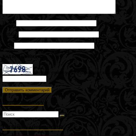
Имя
*
Email
*
Сайт
Код безопасности
*
Введите символы отображаемые выше:
Поиск по блогу
Онлайн казино месяца