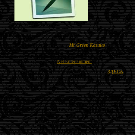
Mr Green Казино
Новость часа!
Сегодня, 18 января 2012 года, в
Mr Green Казино
выигран
прогрессивный джекпот в размере
€6,864,858.24 !
Джекпот
был сорван на видеослоте
Mega Fortune
(программное
обеспечение от компании
Net Entertainment
).
Между прочим, в сентябре прошлого года я писал
ЗДЕСЬ
о
гигантском выигрыше норвежским студентом
€11,7 млн
на
этом же видеослоте. Среди срывавших ранее
Mega Fortune
джекпот есть и русские игроки.
Net Entertainment джекпоты, в отличии от прогрессивный
джекпотов базирующихся на других казиношных софтах,
разыгрываются в каждом отдельном онлайн казино и их
величины не связаны между собой.
Вы можете поиграть бесплатно или за деньги на Mega Fortune
видеослоте в следующих
онлайн казино с поддержкой