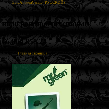
GoldAntiguaCasino (РУССКИЙ)
Сегодня в Mr Green Казино
выигран прогрессивный
джекпот в размере
€6,864,858.24 !
Вы здесь:
Главная страница
»
Сегодня в Mr Green Казино
выигран прогрессивный джекпот в размере €6,864,858.24 !