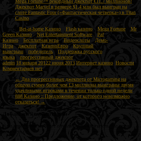
Mega Fortune™ рекордный джекпот €11.7 миллионов!
Джекпот Marvel в размере $1,4 млн был выигран на
слоте Fantastic Four («Фантастическая четверка») в Titan
Casino
Метки:
Bet-at-home Казино
Flash казино
Mega Fortune
Mr
Green Казино
Net Entertainment Software
Paf
Казино
Бесплатная игра
Видеослоты
Демо-
Игра
джекпот
КазиноЕвро
Крупный
выигрыш
победитель
Поддержка русского
языка
прогрессивный джекпот
admin
18 января 2012
2 июня 2013
Интернет казино
,
Новости
Комментариев нет
←
Два прогрессивных джекпота от Microgaming на
общую сумму более чем £3 миллиона выиграны двумя
удачливыми игроками в течении только одной недели
888 Казино :: Предложение, от которого невозможно
отказаться!
→
Добавить комментарий
Ваш адрес email не будет опубликован.
Обязательные поля
помечены
*